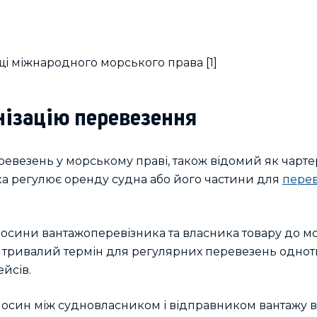
нізацію перевезення
евезень у морському праві, також відомий як чартер (
а регулює оренду судна або його частини для
перев
осини вантажоперевізника та власника товару до м
на тривалий термін для регулярних перевезень одно
йсів.
осин між судновласником і відправником вантажу в