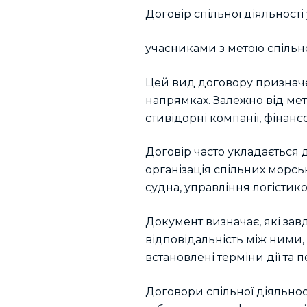
Договір спільної діяльност
учасниками з метою спільно
Цей вид договору призначен
напрямках. Залежно від ме
стивідорні компанії, фінансо
Договір часто укладається
організація спільних морськ
судна, управління логістико
Документ визначає, які зав
відповідальність між ними,
встановлені терміни дії та 
Договори спільної діяльнос