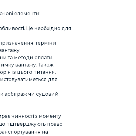
ючові елементи:
собливості. Це необхідно для
 призначення, терміни
вантажу.
ни та методи оплати.
римку вантажу. Також
рін із цього питання.
ристовуватиметься для
як арбітраж чи судовий
ирає чинності з моменту
, що підтверджують право
транспортування на