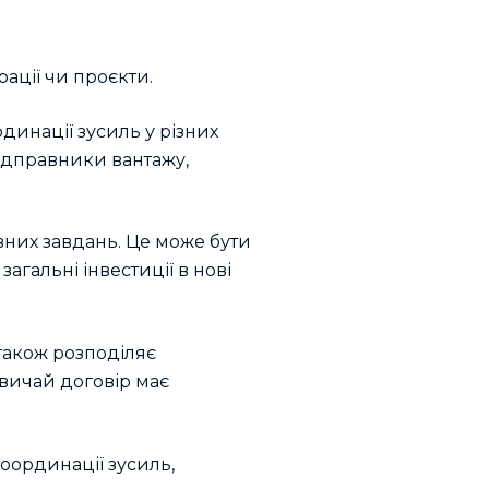
ації чи проєкти.
динації зусиль у різних
ідправники вантажу,
вних завдань. Це може бути
агальні інвестиції в нові
 також розподіляє
звичай договір має
координації зусиль,