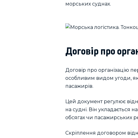
морських суднах.
Договір про орга
Договір про організацію пер
особливим видом угоди, як
пасажирів.
Цей документ регулює відн
на судні. Він укладається 
обсягах чи пасажирських ре
Скріплення договором відн