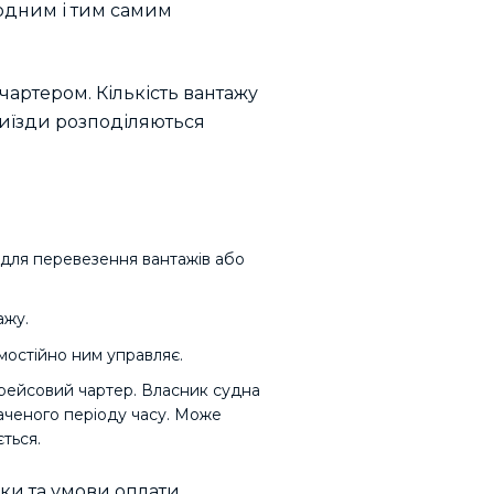
одним і тим самим
ртером. Кількість вантажу
виїзди розподіляються
 для перевезення вантажів або
ажу.
амостійно ним управляє.
а рейсовий чартер. Власник судна
аченого періоду часу. Може
ться.
ки та умови оплати.