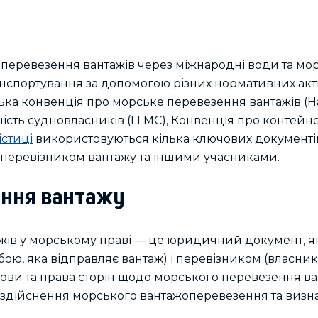
 перевезення вантажів через міжнародні води та мо
нспортування за допомогою різних нормативних акті
зька конвенція про морське перевезення вантажів (
ність судновласників (LLMC), Конвенція про контейн
істиці
використовуються кілька ключових документі
 перевізником вантажу та іншими учасниками.
ення вантажу
жів у морському праві — це юридичний документ, я
бою, яка відправляє вантаж) і перевізником (власн
мови та права сторін щодо морського перевезення ва
дійснення морського вантажоперевезення та визна