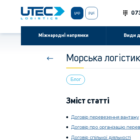
07
укр
рус
Міжнародні напрямки
Види д
Морська логістик
Блог
Зміст статті
Договір перевезення вантажу
Договір про організацію пере
Договір спільної діяльності