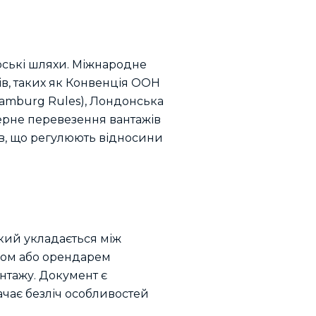
рські шляхи. Міжнародне
в, таких як Конвенція ООН
Hamburg Rules), Лондонська
ерне перевезення вантажів
в, що регулюють відносини
кий укладається між
иком або орендарем
нтажу. Документ є
чає безліч особливостей