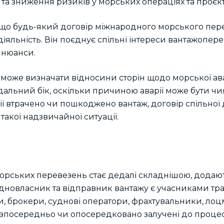
та зниження ризиків у морських операціях та проєкт
 що будь-який договір міжнародного морського пер
діяльність. Він поєднує спільні інтереси вантажопер
і нюанси.
може визначати відносини сторін щодо морської ава
дальний бік, оскільки причиною аварії може бути ч
ії втрачено чи пошкоджено вантаж, договір спільної 
 такої надзвичайної ситуації.
орських перевезень стає дедалі складнішою, додаю
судновласник та відправник вантажу є учасниками тр
, брокери, суднові оператори, фрахтувальники, лоц
 безпосередньо чи опосередковано залучені до процес