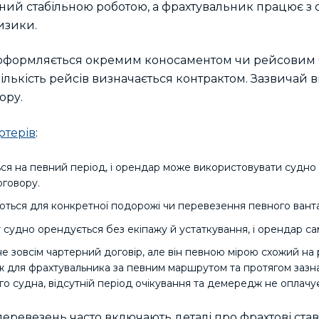
ний стабільною роботою, а фрахтувальник працює з 
изики.
оформляється окремим коносаментом чи рейсовим ча
ількість рейсів визначається контрактом. Зазвичай 
ору.
ртерів
:
ься на певний період, і орендар може використовувати судно
оговору.
ються для конкретної подорожі чи перевезення певного вант
тут судно орендується без екіпажу й устаткування, і орендар с
 не зовсім чартерний договір, але він певною мірою схожий н
ж для фрахтувальника за певним маршрутом та протягом зазн
о судна, відсутній період очікування та демередж не оплачує
еревезень часто включають деталі про фрахтові став