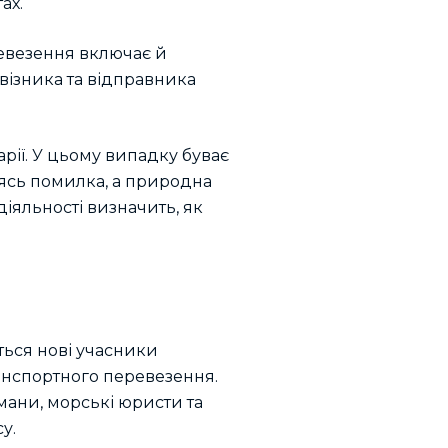
ах.
евезення включає й
евізника та відправника
рії. У цьому випадку буває
иясь помилка, а природна
діяльності визначить, як
ться нові учасники
анспортного перевезення.
мани, морські юристи та
у.