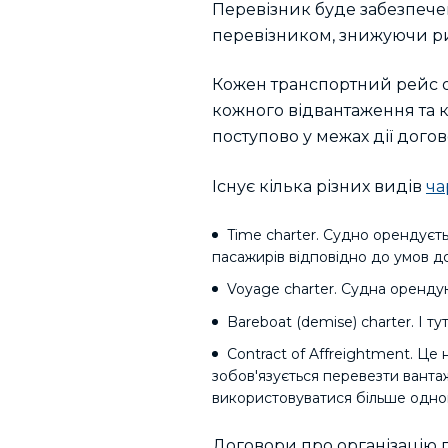
Перевізник буде забезпече
перевізником, знижуючи р
Кожен транспортний рейс 
кожного відвантаження та к
поступово у межах дії догов
Існує кілька різних видів
ча
Time charter. Судно орендуєт
пасажирів відповідно до умов д
Voyage charter. Судна оренду
Bareboat (demise) charter. І 
Contract of Affreightment. Це
зобов'язується перевезти ванта
використовуватися більше одног
Договори про організацію п