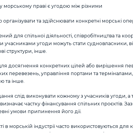
і у морському праві є угодою між різними
 організувати та здійснювати конкретні морські опер
ий для спільної діяльності, співробітництва та коор
ти учасниками угоди можуть стати судновласники, в
ві структури, інше.
 для досягнення конкретних цілей або вирішення пе
их перевезень, управління портами та терміналами, з
ю та інше.
дання слід виконувати кожному з учасників угоди, а
 визначає частку фінансування спільних проєктів. За
певні умови припинення його дії.
ті в морській індустрії часто використовуються для 