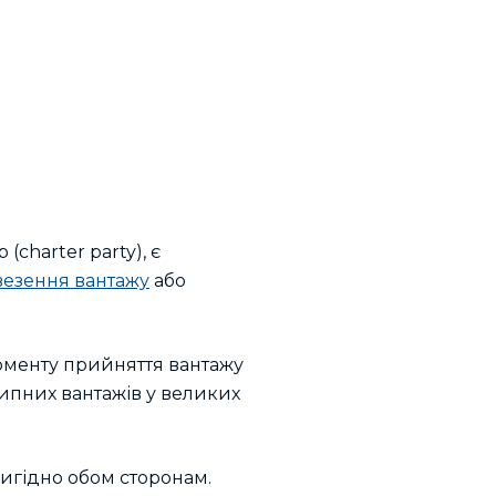
charter party), є
езення вантажу
або
оменту прийняття вантажу
типних вантажів у великих
игідно обом сторонам.