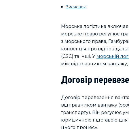
Висновок
Морська логістика включає
морське право регулює тра
з морського права, Гамбур
конвенція про відповідаль
(CSC) та інші. У
морській лог
між відправником вантажу,
Договір перевез
Договір перевезення ванта
відправником вантажу (осо
транспорту). Він регулює у
юридичною підставою для з
цього процесу.