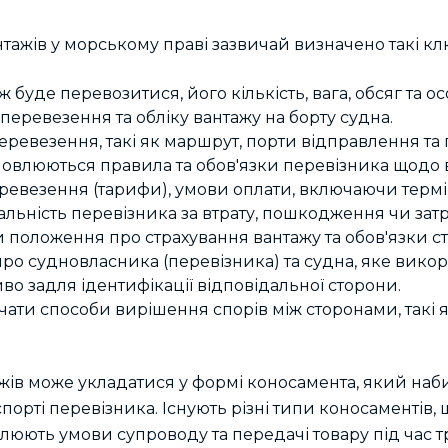
тажів у морському праві зазвичай визначено такі кл
ж буде перевозитися, його кількість, вага, обсяг та о
 перевезення та обліку вантажу на борту судна.
ревезення, такі як маршрут, порти відправлення та
ановлюються правила та обов'язки перевізника щодо 
еревезення (тарифи), умови оплати, включаючи термі
альність перевізника за втрату, пошкодження чи зат
положення про страхування вантажу та обов'язки сто
про судновласника (перевізника) та судна, яке вико
во задля ідентифікації відповідальної сторони.
ати способи вирішення спорів між сторонами, такі 
жів може укладатися у формі коносамента, який наб
порті перевізника. Існують різні типи коносаментів
люють умови супроводу та передачі товару під час 