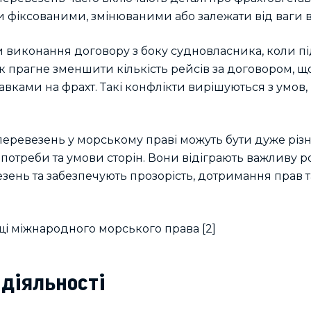
и фіксованими, змінюваними або залежати від ваги ва
и виконання договору з боку судновласника, коли п
к прагне зменшити кількість рейсів за договором, щ
вками на фрахт. Такі конфлікти вирішуються з умов,
перевезень у морському праві можуть бути дуже різ
 потреби та умови сторін. Вони відіграють важливу 
ень та забезпечують прозорість, дотримання прав та 
 діяльності