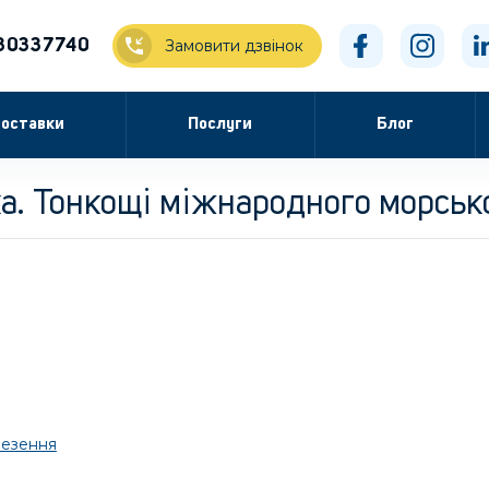
30337740
Замовити дзвінок
оставки
Послуги
Блог
а. Тонкощі міжнародного морськ
везення