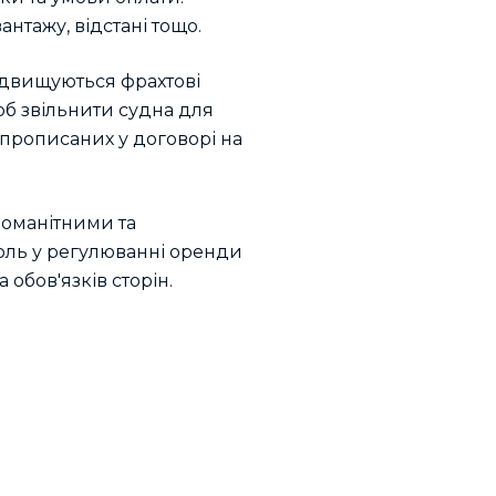
нтажу, відстані тощо.
ідвищуються фрахтові
об звільнити судна для
 прописаних у договорі на
номанітними та
роль у регулюванні оренди
обов'язків сторін.