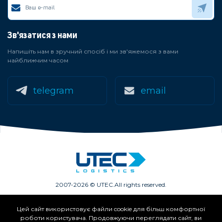
Зв'язатися з нами
Напишіть нам в зручний спосіб і ми зв'яжемося з вами
найближчим часом
telegram
email
2007-2026 © UTEC.
All rights reserved.
Цей сайт використовує файли cookie для більш комфортної
Членство в асоціаціях:
роботи користувача. Продовжуючи переглядати сайт, ви