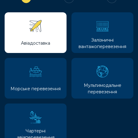
Залізничні
Авіадоставка
вантажоперевезення
Мультимодальне
Морське перевезення
перевезення
Чартерні
авіаперевезення