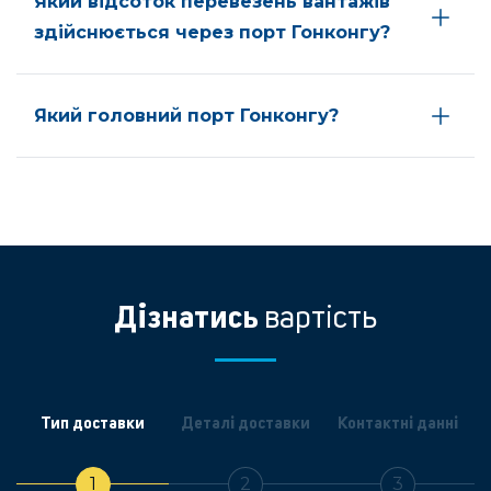
Який відсоток перевезень вантажів
здійснюється через порт Гонконгу?
Який головний порт Гонконгу?
Дізнатись
вартість
Тип доставки
Деталі доставки
Контактні данні
1
2
3