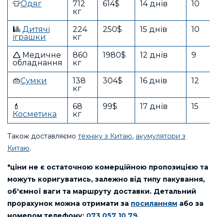
👕
Одяг
712
614$
14 днів
10
кг
🎱
Дитячі
224
250$
15 днів
10
іграшки
кг
🛆 Медичне
860
1980$
12 днів
9
обладнання
кг
👜
Сумки
138
304$
16 днів
12
кг
💄
68
99$
17 днів
15
Косметика
кг
Також доставляємо
техніку з Китаю
,
акумулятори з
Китаю
.
*ціни не є остаточною комерційною пропозицією та
можуть коригуватись, залежно від типу пакування,
об'ємної ваги та маршруту доставки. Детальний
прорахунок можна отримати за
посиланням
або за
номером телефону:
073 057 10 79
.