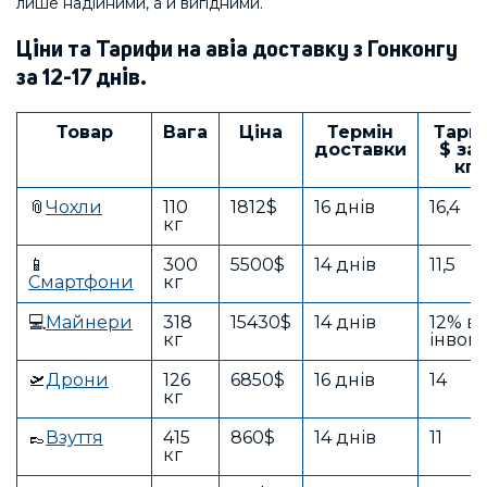
лише надійними, а й вигідними.
Ціни та Тарифи на авіа доставку з Гонконгу
за 12-17 днів.
Товар
Вага
Ціна
Термін
Тари
доставки
$ за 
кг
📎
Чохли
110
1812$
16 днів
16,4
кг
📱
300
5500$
14 днів
11,5
Смартфони
кг
💻
Майнери
318
15430$
14 днів
12% ві
кг
інвой
🛫
Дрони
126
6850$
16 днів
14
кг
👞
Взуття
415
860$
14 днів
11
кг