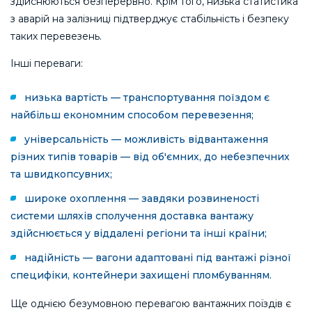
здійснюються безперервно. Крім того, низька статистика
з аварій на залізниці підтверджує стабільність і безпеку
таких перевезень.
Інші переваги:
низька вартість — транспортування поїздом є
найбільш економним способом перевезення;
універсальність — можливість відвантаження
різних типів товарів — від об'ємних, до небезпечних
та швидкопсувних;
широке охоплення — завдяки розвиненості
системи шляхів сполучення доставка вантажу
здійснюється у віддалені регіони та інші країни;
надійність — вагони адаптовані під вантажі різної
специфіки, контейнери захищені пломбуванням.
Ще однією безумовною перевагою вантажних поїздів є