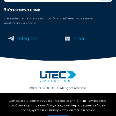
Зв'язатися з нами
Напишіть нам в зручний спосіб і ми зв'яжемося з вами
найближчим часом
telegram
email
2007-2026 © UTEC.
All rights reserved.
Цей сайт використовує файли cookie для більш комфортної
Членство в асоціаціях:
роботи користувача. Продовжуючи переглядати сайт, ви
погоджуєтеся на використання файлів cookie.