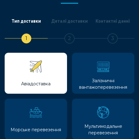
Тип доставки
Деталі доставки
Контактні данні
1
2
3
Залізничні
Авіадоставка
вантажоперевезення
Мультимодальне
Морське перевезення
перевезення