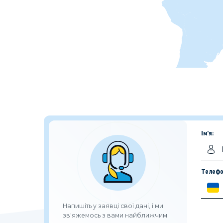
Ім'я:
Телефо
Напишіть у заявці свої дані, і ми
зв'яжемось з вами найближчим