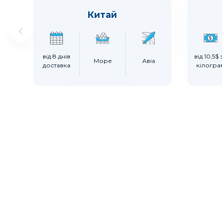
Китай
від 8 днів
від 10,5$ 
Море
Авіа
доставка
кілогра