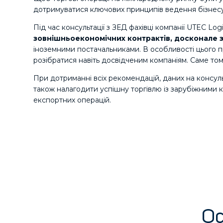
дотримуватися ключових принципів ведення бізнесу
Під час консультації з ЗЕД фахівці компанії UTEC Lo
зовнішньоекономічних контрактів, досконале 
іноземними постачальниками. В особливості цього пр
розібратися навіть досвідченим компаніям. Саме то
При дотриманні всіх рекомендацій, даних на консул
також налагодити успішну торгівлю із зарубіжними
експортних операцій.
О