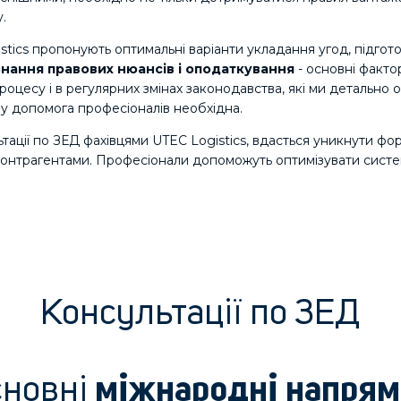
.
gistics пропонують оптимальні варіанти укладання угод, підгот
знання правових нюансів і оподаткування
- основні факто
оцесу і в регулярних змінах законодавства, які ми детально 
му допомога професіоналів необхідна.
ьтації по ЗЕД фахівцями UTEC Logistics, вдасться уникнути ф
 контрагентами. Професіонали допоможуть оптимізувати систе
Консультації по ЗЕД
сновні
міжнародні напря