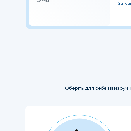
часом
Заповн
Оберіть для себе найзручн