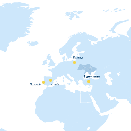
Польща
Туреччина
Iспанiя
Португалiя
I