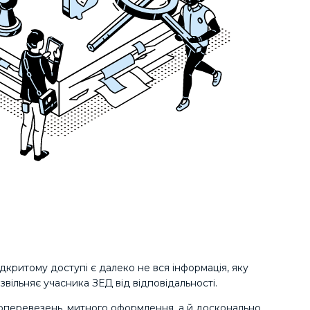
ідкритому доступі є далеко не вся інформація, яку
звільняє учасника ЗЕД від відповідальності.
жоперевезень, митного оформлення, а й досконально