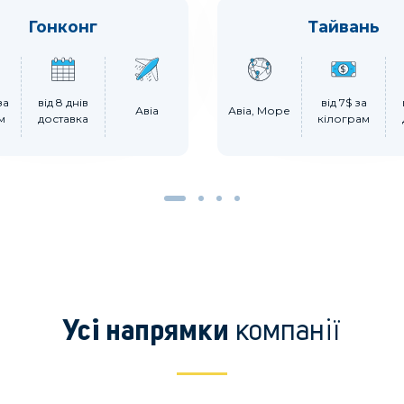
Гонконг
Тайвань
за
від 8 днів
від 7$ за
Авіа
Авіа, Море
м
доставка
кілограм
компанії
Усі напрямки