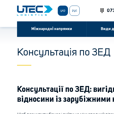
07
укр
рус
Міжнародні напрямки
Види д
Консультація по ЗЕД
Консультації по ЗЕД: вигід
відносини із зарубіжними