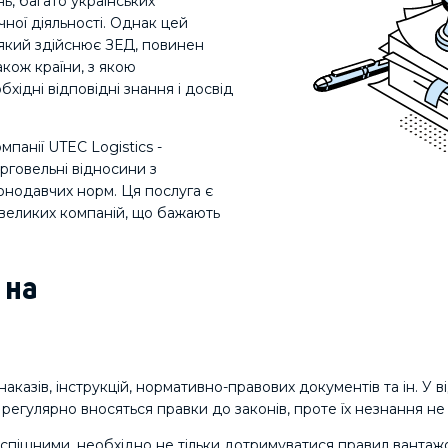
ь, багато українських
чної діяльності. Однак цей
 який здійснює ЗЕД, повинен
також країни, з якою
хідні відповідні знання і досвід
мпанії UTEC Logistics -
орговельні відносини з
онодавчих норм. Ця послуга є
я великих компаній, що бажають
 на
аказів, інструкцій, нормативно-правових документів та ін. У в
ж регулярно вносяться правки до законів, проте їх незнання не 
успішними, необхідно не тільки дотримуватися правил ванта