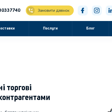
30337740
Замовити дзвінок
оставки
Послуги
Блог
ні торгові
 контрагентами