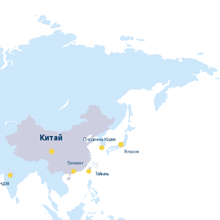
Китай
Пiвденна Корея
Японiя
Гонконг
Тайвань
ндiя