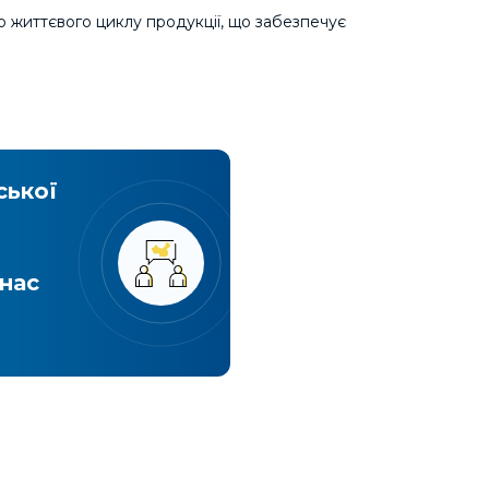
го життєвого циклу продукції, що забезпечує
ської
Експрес достав
вантажів з Китаю
годин і літак вж
нас
Україні!
Детальніше