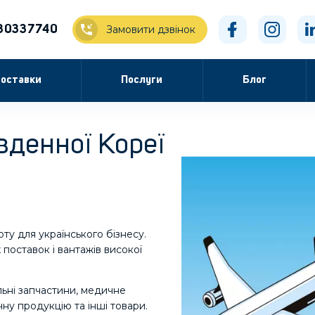
30337740
Замовити дзвінок
оставки
Послуги
Блог
вденної Кореї
ту для українського бізнесу.
поставок і вантажів високої
ьні запчастини, медичне
ну продукцію та інші товари.