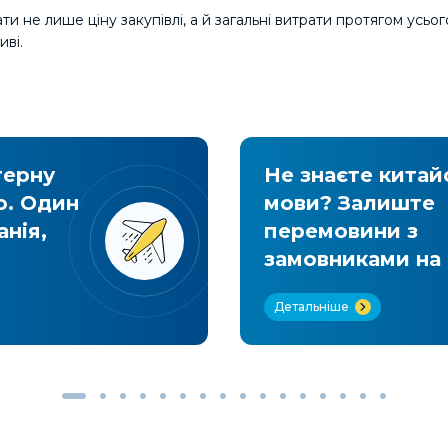
и не лише ціну закупівлі, а й загальні витрати протягом усьо
иві.
терну
Не знаєте китай
ю. Один
мови? Залиште
анія,
перемовини з
замовниками на 
Детальніше