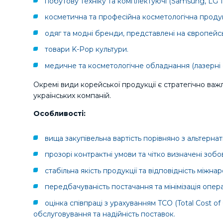
побутову техніку та комплектуючі (Samsung, LG та 
косметична та професійна косметологічна продукц
одяг та модні бренди, представлені на європейс
товари K-Pop культури.
медичне та косметологічне обладнання (лазерні 
Окремі види корейської продукції є стратегічно важ
українських компаній.
Особливості:
вища закупівельна вартість порівняно з альтерн
прозорі контрактні умови та чітко визначені зобов
стабільна якість продукції та відповідність міжн
передбачуваність постачання та мінімізація опера
оцінка співпраці з урахуванням TCO (Total Cost o
обслуговування та надійність поставок.