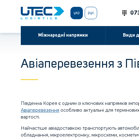
07
укр
рус
Міжнародні напрямки
Види д
Авіаперевезення з Пі
Південна Корея є одним із ключових напрямків імпор
Авіаперевезення
особливо актуальні для термінових 
вартості.
Найчастіше авіадоставкою транспортують автомобіл
обладнання, мікроелектроніку, мікросхеми, косметич