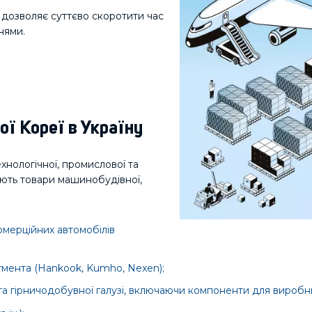
 дозволяє суттєво скоротити час
нями.
ої Кореї в Україну
хнологічної, промислової та
ують товари машинобудівної,
омерційних автомобілів
гмента (Hankook, Kumho, Nexen);
ірничодобувної галузі, включаючи компоненти для виробницт