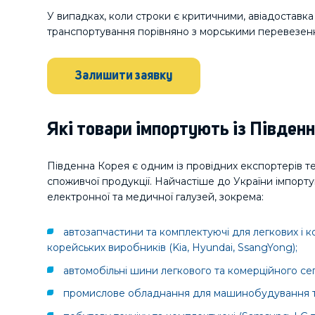
У випадках, коли строки є критичними, авіадоставка
транспортування порівняно з морськими перевезен
Залишити заявку
Які товари імпортують із Південн
Південна Корея є одним із провідних експортерів те
споживчої продукції. Найчастіше до України імпорт
електронної та медичної галузей, зокрема:
автозапчастини та комплектуючі для легкових і к
корейських виробників (Kia, Hyundai, SsangYong);
автомобільні шини легкового та комерційного се
промислове обладнання для машинобудування та г