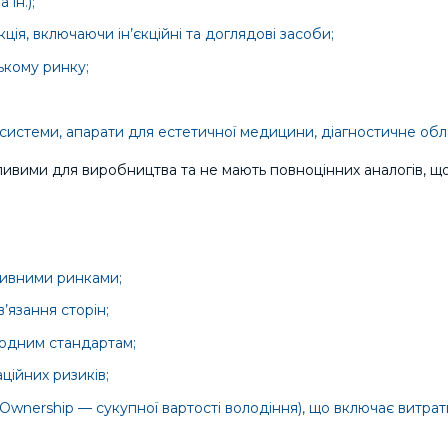
ін.);
ія, включаючи ін’єкційні та доглядові засоби;
ькому ринку;
системи, апарати для естетичної медицини, діагностичне обл
ливими для виробництва та не мають повноцінних аналогів, щ
ативними ринками;
’язання сторін;
ародним стандартам;
ційних ризиків;
f Ownership — сукупної вартості володіння), що включає витрат