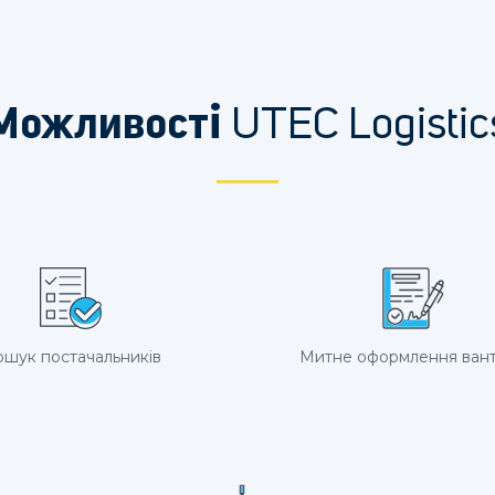
UTEC Logistic
Можливості
шук постачальників
Митне оформлення ван