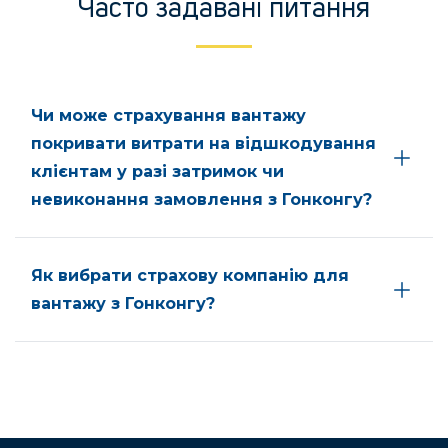
Часто задавані питання
Чи може страхування вантажу
покривати витрати на відшкодування
клієнтам у разі затримок чи
невиконання замовлення з Гонконгу?
Як вибрати страхову компанію для
вантажу з Гонконгу?
Які основні ризики страхуються при
відправці вантажів з Гонконгу?