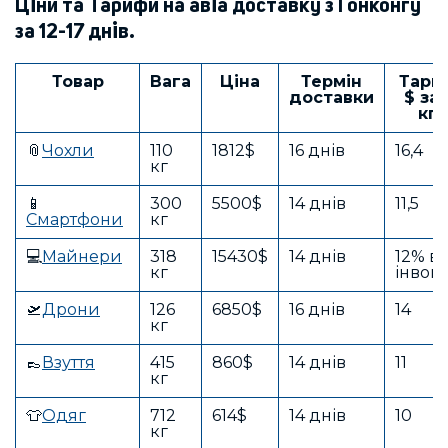
Ціни та Тарифи на авіа доставку з Гонконгу
за 12-17 днів.
Товар
Вага
Ціна
Термін
Тари
доставки
$ за 
кг
📎
Чохли
110
1812$
16 днів
16,4
кг
📱
300
5500$
14 днів
11,5
Смартфони
кг
💻
Майнери
318
15430$
14 днів
12% ві
кг
інвой
🛫
Дрони
126
6850$
16 днів
14
кг
👞
Взуття
415
860$
14 днів
11
кг
👕
Одяг
712
614$
14 днів
10
кг