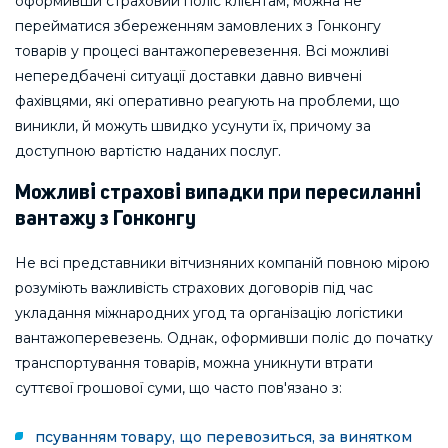
оформивши страховий поліс клієнтам, можна не
перейматися збереженням замовлених з Гонконгу
товарів у процесі вантажоперевезення. Всі можливі
непередбачені ситуації доставки давно вивчені
фахівцями, які оперативно реагують на проблеми, що
виникли, й можуть швидко усунути їх, причому за
доступною вартістю наданих послуг.
Можливі страхові випадки при пересиланні
вантажу з Гонконгу
Не всі представники вітчизняних компаній повною мірою
розуміють важливість страхових договорів під час
укладання міжнародних угод та організацію логістики
вантажоперевезень. Однак, оформивши поліс до початку
транспортування товарів, можна уникнути втрати
суттєвої грошової суми, що часто пов'язано з:
псуванням товару, що перевозиться, за винятком