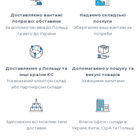
Доставляємо вантажі
Надаємо складські
попри всі обставини
послуги
За допомогою авіа до Польщі
Зберігаємо ваші вантажі за
та авто до України
потреби
Доставляємо у Польщу та
Допомагаємо у пошуку та
інші країни ЄС
викупі товарів
На вказаний клієнтом склад
За вашими запитами
або партнерські склади
Здійснюємо всі можливі типи
Власні офіси і склади в
доставки
Україні, Китаї, США та Польщі