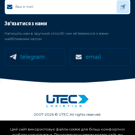
Зв'язатися з нами
Напишіть нам в зручний спосіб і ми зв'яжемося з вами
найближчим часом
telegram
email
2007-2026 © UTEC.
All rights reserved.
Цей сайт використовує файли cookie для більш комфортної
Членство в асоціаціях:
роботи користувача. Продовжуючи переглядати сайт, ви