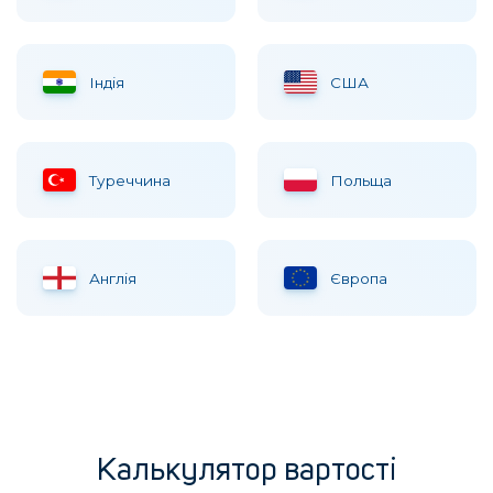
Iндiя
США
Туреччина
Польща
Англія
Європа
Калькулятор вартості