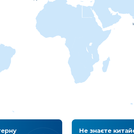
I
терну
Не знаєте китай