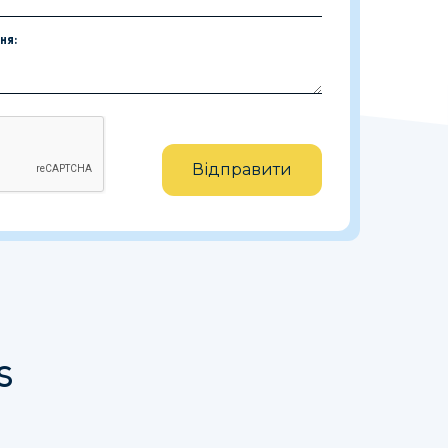
ня:
Відправити
s