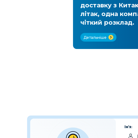
. 12
доставку з Кита
 в
літак, одна комп
чіткий розклад.
Детальніше
Ім'я: