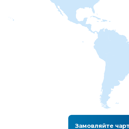
а
Замовляйте чар