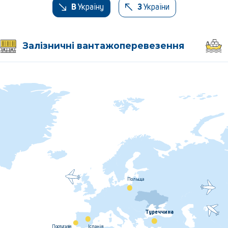
Україну
України
В
З
Залізничні вантажоперевезення
Польща
Туреччина
Iспанiя
Португалiя