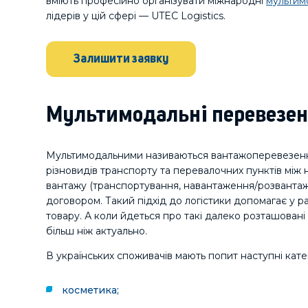
вміють професійно організувати міжнародні
мультим
лідерів у цій сфері — UTEC Logistics.
Залишити заявку
Мультимодальні перевезенн
Мультимодальними називаються вантажоперевезення
різновидів транспорту та перевалочних пунктів між
вантажу (транспортування, навантаження/розвантаж
договором. Такий підхід до логістики допомагає у р
товару. А коли йдеться про такі далеко розташовані 
більш ніж актуально.
В українських споживачів мають попит наступні катег
косметика;