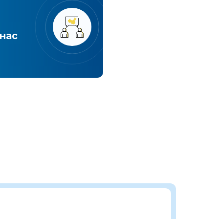
вантажів з Китаю
годин і літак вж
нас
Україні!
Детальніше