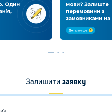
ю. Один
мови? Залиште
анія,
перемовини з
замовниками на 
Детальніше
Залишити
заявку