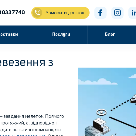
30337740
Замовити дзвінок
оставки
Послуги
Блог
везення з
— завдання нелегке. Прямого
отяжний, а, відповідно, і
ть логістичні компанії, які