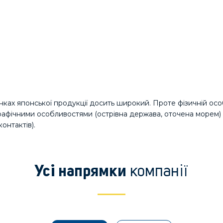
нках японської продукції досить широкий. Проте фізичній осо
графічними особливостями (острівна держава, оточена морем
онтактів).
компанії
Усі напрямки