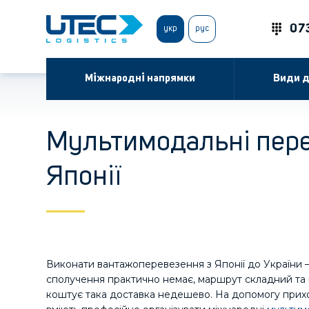
07
укр
рус
Міжнародні напрямки
Види д
Мультимодальні пере
Японії
Виконати вантажоперевезення з Японії до України 
сполучення практично немає, маршрут складний та пр
коштує така доставка недешево. На допомогу приходя