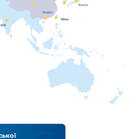
Японiя
Гонконг
Тайвань
ндiя
ської
Експрес достав