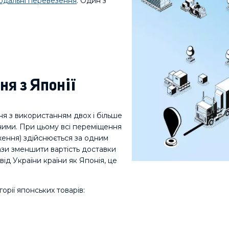
одальні перевезення
. Один з
я з Японії
 з використанням двох і більше
 ними. При цьому всі переміщення
ення) здійснюється за одним
ази зменшити вартість доставки
від України країни як Японія, це
орії японських товарів: