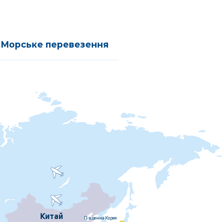
Морське перевезення
Китай
Пiвденна Корея