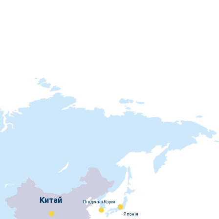
Китай
Пiвденна Корея
Японiя