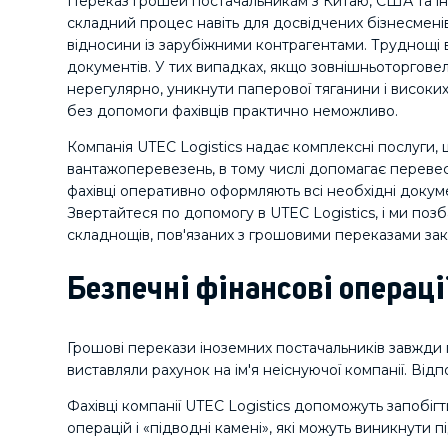
Переказ грошей постачальникам з Китаю, США та ін
складний процес навіть для досвідчених бізнесменів,
відносини із зарубіжними контрагентами. Труднощі
документів. У тих випадках, якщо зовнішньоторговел
нерегулярно, уникнути паперової тяганини і високих к
без допомоги фахівців практично неможливо.
Компанія UTEC Logistics надає комплексні послуги,
вантажоперевезень, в тому числі допомагає переве
фахівці оперативно оформляють всі необхідні докумен
Звертайтеся по допомогу в UTEC Logistics, і ми по
складнощів, пов'язаних з грошовими переказами за
Безпечні фінансові операці
Грошові перекази іноземних постачальників завжди п
виставляли рахунок на ім'я неіснуючої компанії. Від
Фахівці компанії UTEC Logistics допоможуть запобіг
операцій і «підводні камені», які можуть виникнути 