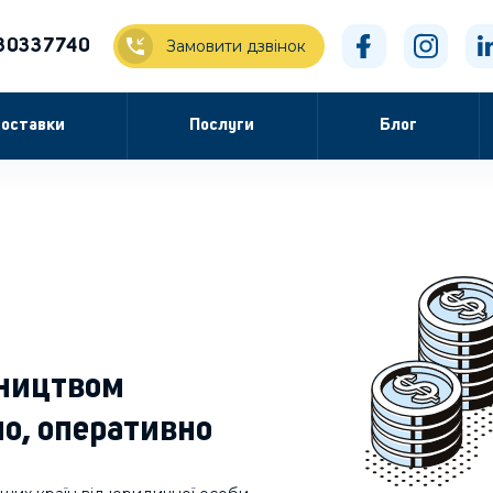
30337740
Замовити дзвінок
оставки
Послуги
Блог
вництвом
но, оперативно