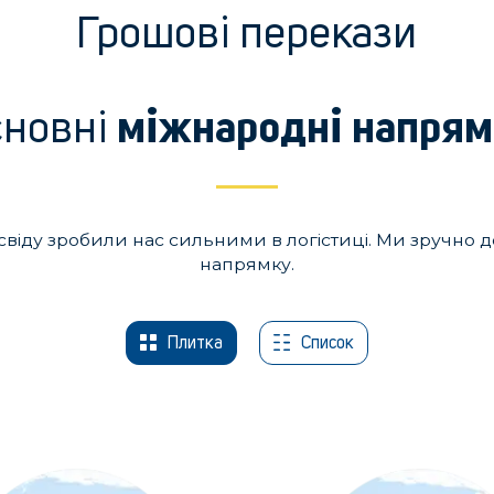
Грошові перекази
сновні
міжнародні напря
досвіду зробили нас сильними в логістиці. Ми зручно
напрямку.
Плитка
Список