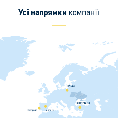
компанії
Усі напрямки
Польща
Туреччина
Iспанiя
Португалiя