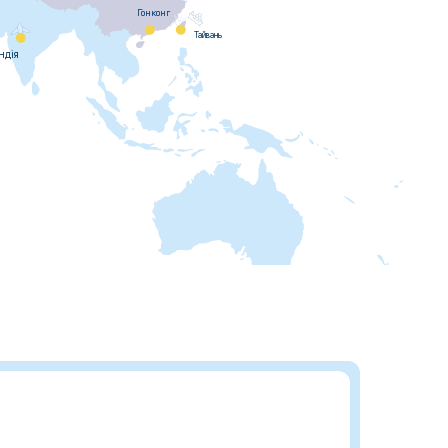
Гонконг
Тайвань
ндiя