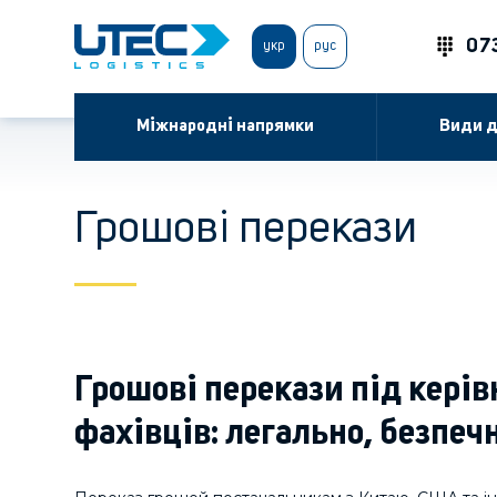
07
укр
рус
Міжнародні напрямки
Види д
Грошові перекази
Грошові перекази під кері
фахівців: легально, безпеч