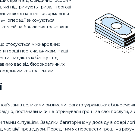
ших країн від юридичної особи -
 які підтримують тривалі торгові
 виникають на етапі оформлення
ьні операції виконуються
омісій за банківські транзакції
 що стосуються міжнародних
сти гроші постачальникам. Наші
ти, надають їх банку і т.д.
збавимо вас від бюрократичних
кордонним контрагентам.
ї
ов'язані з великими ризиками. Багато українських бізнесмені
повідно, постачальники не отримували гроші за свої послуги, а
ти таким ситуаціям. Завдяки багаторічному досвіду в сфері л
під час цієї процедури. Перед тим як перевести гроші на раху