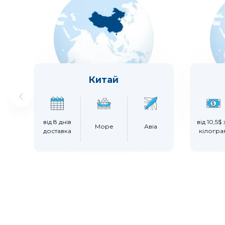
Китай
від 8 днів
від 10,5$ 
Море
Авіа
доставка
кілогра