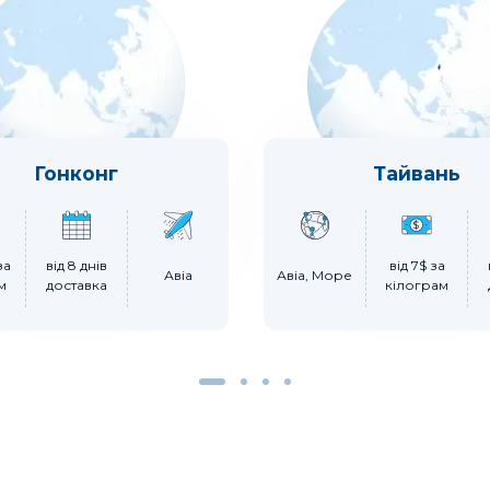
Гонконг
Тайвань
за
від 8 днів
від 7$ за
Авіа
Авіа, Море
м
доставка
кілограм