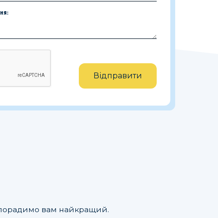
ня:
Відправити
но порадимо вам найкращий.