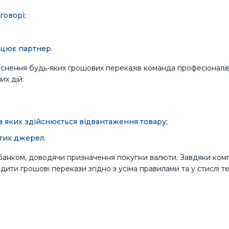
говорі;
ацює партнер.
йснення будь-яких грошових переказів команда професіоналі
их дій:
з яких здійснюється відвантаження товару;
тих джерел.
 банком, доводячи призначення покупки валюти. Завдяки ком
дити грошові перекази згідно з усіма правилами та у стислі те