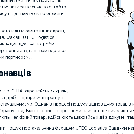
альниками не так просто, як
е виявитися неіснуючою, тобто
 і т. д., навіть якщо онлайн-
остачальниками з інших країн,
. Фахівці UTEC Logistics
чи індивідуальні потреби
вирішення завдань, вам вдасться
ими партнерами.
онавців
итаю, США, європейських країн,
к і дрібні підприємці прагнуть
постачальниками. Однак в процесі пошуку відповідних товарі
 Україну і т.д. Більш серйозні проблеми найчастіше виявляють
ть неякісний товар, здійснюють шахрайські дії з документаціє
и пошук постачальника фахівцям UTEC Logistics. Завдяки н