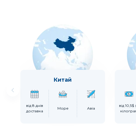
Китай
від 8 днів
від 10,5$ 
Море
Авіа
доставка
кілогра