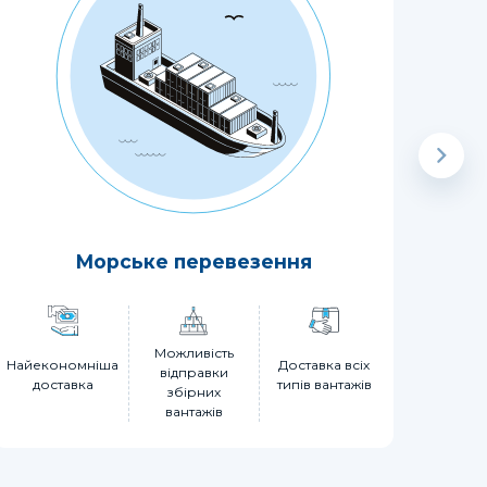
Морське перевезення
М
Можливість
Дост
Найекономніша
Доставка всіх
відправки
две
доставка
типів вантажів
збірних
д
вантажів