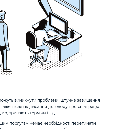
в можуть виникнути проблеми: штучне завищення
ся вже після підписання договору про співпрацю.
ю, зривають терміни і т.д.
ашим послугам немає необхідності перетинати