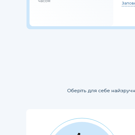
часом
Заповн
Оберіть для себе найзручн