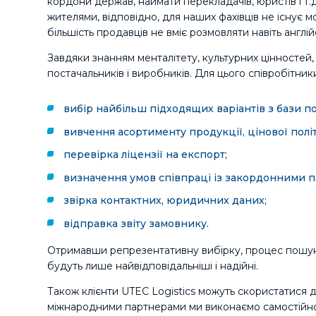
кордони держав, наймати перекладачів, юристів і т.
жителями, відповідно, для наших фахівців не існує
більшість продавців не вміє розмовляти навіть англі
Завдяки знанням менталітету, культурних цінностей, 
постачальників і виробників. Для цього співробітни
вибір найбільш підходящих варіантів з бази по
вивчення асортименту продукції, цінової полі
перевірка ліцензії на експорт;
визначення умов співпраці із закордонними 
звірка контактних, юридичних даних;
відправка звіту замовнику.
Отримавши репрезентативну вибірку, процес пошуку
будуть лише найвідповідальніші і надійні.
Також клієнти UTEC Logistics можуть скористатися до
міжнародними партнерами ми виконаємо самостійн