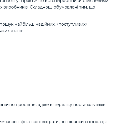
 Гонконгу. Практично всі співробітники є місцевими
их виробників. Складнощі обумовлені тим, що
и пошук найбільш надійних, «поступливих»
аких етапів:
начно простіше, адже в переліку постачальників
часові і фінансові витрати, всі нюанси співпраці з