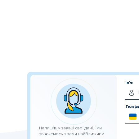
Ім'я:
Телефо
Напишіть у заявці свої дані, і ми
зв'яжемось з вами найближчим