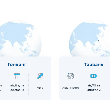
Гонконг
Тайвань
за
від 8 днів
від 7$ за
Авіа
Авіа, Море
м
доставка
кілограм