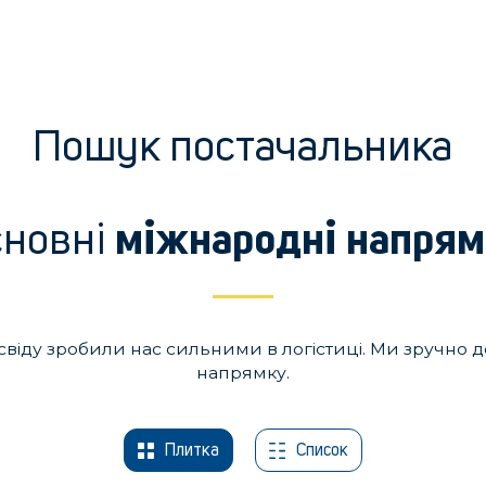
Пошук постачальника
сновні
міжнародні напря
досвіду зробили нас сильними в логістиці. Ми зручно
напрямку.
Плитка
Список