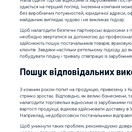
Налагодити торгові відносини із зарубіжними постач
здається на перший погляд. Іноземна компанія мож
без виробничих потужностей, юридичної адреси, офісу
майданчик виглядає чудово і не викликає підозр.
Щоб налагодити безпечні партнерські відносини з п
необхідно звертатися за допомогою до професіоналів
здійснюють пошук постачальників товарів, враховую
клієнтів. Завдяки настільки ретельному підходу до 
побудувати плідну і тривалу співпрацю із зарубіжн
Пошук відповідальних вик
З кожним роком попит на продукцію, привезену з К
стрімко зростає. Відповідно, як великі бізнесмени, та
налагодити торговельні відносини із зарубіжними 
вартості продукції, відмова здійснювати доставку в
Наприклад, недобросовісні постачальники відправляю
Щоб уникнути таких проблем, рекомендуємо довірит