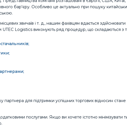
д. Представництва компанії розташовані в Європі, США, Китаї,
 мовного бар'єру. Особливо це актуально при пошуку китайськ
йською.
місцевих звичаїв і т. д., нашим фахівцям вдається здійснюват
ки UTEC Logistics виконують ряд процедур, що складаються з т
стачальників;
тики;
партнерами;
 партнера для підтримки успішних торгових відносин стане з
датковими послугами. Якщо ви хочете істотно мінімізувати тим
о.