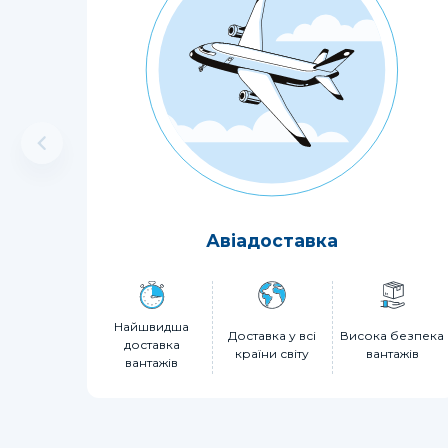
Авіадоставка
Найшвидша
Доставка у всі
Висока безпека
доставка
країни світу
вантажів
вантажів