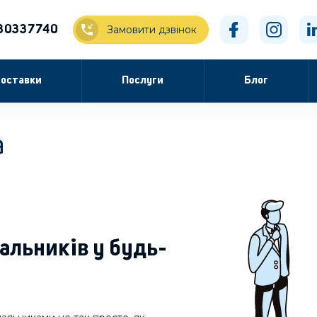
30337740
Замовити дзвінок
оставки
Послуги
Блог
а
альників у будь-