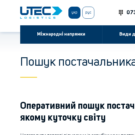
07
укр
рус
Міжнародні напрямки
Види д
Пошук постачальник
Оперативний пошук постач
якому куточку світу