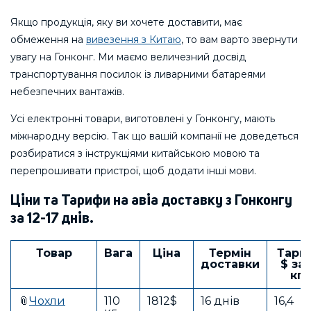
Якщо продукція, яку ви хочете доставити, має
обмеження на
вивезення з Китаю
, то вам варто звернути
увагу на Гонконг. Ми маємо величезний досвід
транспортування посилок із ливарними батареями
небезпечних вантажів.
Усі електронні товари, виготовлені у Гонконгу, мають
міжнародну версію. Так що вашій компанії не доведеться
розбиратися з інструкціями китайською мовою та
перепрошивати пристрої, щоб додати інші мови.
Ціни та Тарифи на авіа доставку з Гонконгу
за 12-17 днів.
Товар
Вага
Ціна
Термін
Тари
доставки
$ за 
кг
📎
Чохли
110
1812$
16 днів
16,4