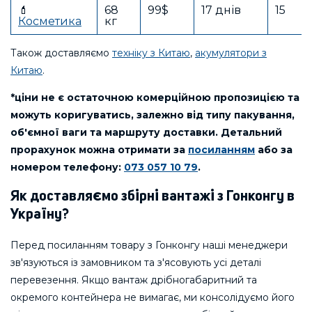
💄
68
99$
17 днів
15
Косметика
кг
Також доставляємо
техніку з Китаю
,
акумулятори з
Китаю
.
*ціни не є остаточною комерційною пропозицією та
можуть коригуватись, залежно від типу пакування,
об'ємної ваги та маршруту доставки. Детальний
прорахунок можна отримати за
посиланням
або за
номером телефону:
073 057 10 79
.
Як доставляємо збірні вантажі з Гонконгу в
Україну?
Перед посиланням товару з Гонконгу наші менеджери
зв'язуються із замовником та з'ясовують усі деталі
перевезення. Якщо вантаж дрібногабаритний та
окремого контейнера не вимагає, ми консолідуємо його