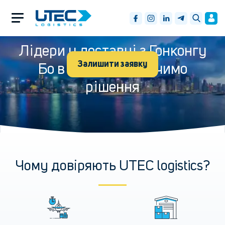
Лідери у доставці з Гонконгу
Залишити заявку
Бо в проблемах бачимо
рішення
Чому довіряють UTEC logistics?