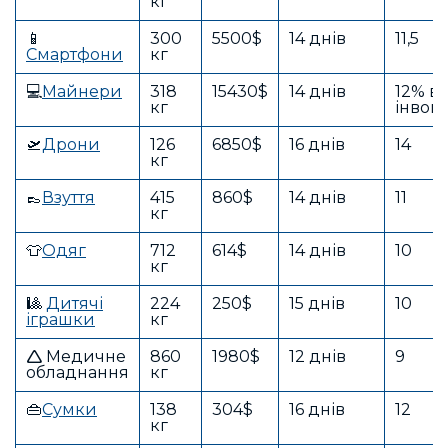
кг
📱
300
5500$
14 днів
11,5
Смартфони
кг
💻
Майнери
318
15430$
14 днів
12% ві
кг
інвой
🛫
Дрони
126
6850$
16 днів
14
кг
👞
Взуття
415
860$
14 днів
11
кг
👕
Одяг
712
614$
14 днів
10
кг
🎱
Дитячі
224
250$
15 днів
10
іграшки
кг
🛆 Медичне
860
1980$
12 днів
9
обладнання
кг
👜
Сумки
138
304$
16 днів
12
кг