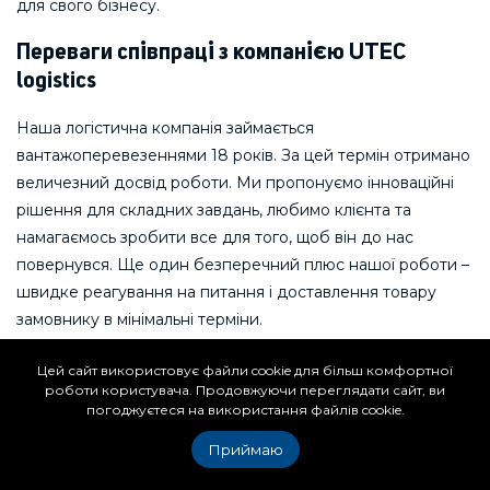
для свого бізнесу.
Переваги співпраці з компанією UTEC
logistics
Наша логістична компанія займається
вантажоперевезеннями 18 років. За цей термін отримано
величезний досвід роботи. Ми пропонуємо інноваційні
рішення для складних завдань, любимо клієнта та
намагаємось зробити все для того, щоб він до нас
повернувся. Ще один безперечний плюс нашої роботи –
швидке реагування на питання і доставлення товару
замовнику в мінімальні терміни.
Все, що стосується роботи з Китаєм, для нас не складає
Цей сайт використовує файли cookie для більш комфортної
жодної проблеми. У цій країні є наші офіси та складські
роботи користувача. Продовжуючи переглядати сайт, ви
погоджуєтеся на використання файлів cookie.
приміщення. Наша команда говорить китайською, всі
проблеми ми вирішуємо швидко та впевнено.
Приймаю
Довіртеся нам і всі проблеми та нюанси, пов'язані з