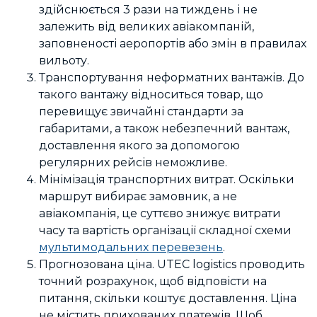
здійснюється 3 рази на тиждень і не
залежить від великих авіакомпаній,
заповненості аеропортів або змін в правилах
вильоту.
Транспортування неформатних вантажів. До
такого вантажу відноситься товар, що
перевищує звичайні стандарти за
габаритами, а також небезпечний вантаж,
доставлення якого за допомогою
регулярних рейсів неможливе.
Мінімізація транспортних витрат. Оскільки
маршрут вибирає замовник, а не
авіакомпанія, це суттєво знижує витрати
часу та вартість організації складної схеми
мультимодальних перевезень
.
Прогнозована ціна. UTEC logistics проводить
точний розрахунок, щоб відповісти на
питання, скільки коштує доставлення. Ціна
не містить прихованих платежів. Щоб