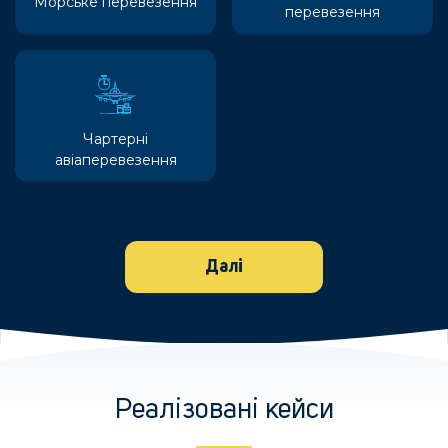
Морське перевезення
перевезення
Чартерні
авіаперевезення
Далі
Реалізовані кейси