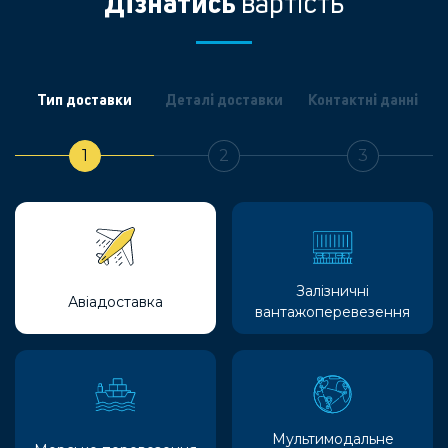
Дізнатись
вартість
Тип доставки
Деталі доставки
Контактні данні
1
2
3
Залізничні
Авіадоставка
вантажоперевезення
Мультимодальне