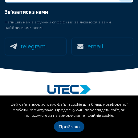
Зв'язатися з нами
Напишіть нам в зручний спосіб і ми зв'яжемося з вами
найближчим часом
telegram
email
Цей сайт використовує файли cookie для більш комфортної
2007-2026 © UTEC.
All rights reserved.
роботи користувача. Продовжуючи переглядати сайт, ви
погоджуєтеся на використання файлів cookie.
Членство в асоціаціях:
Приймаю