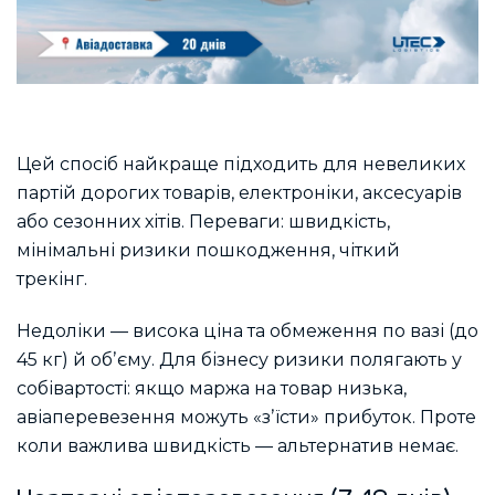
Цей спосіб найкраще підходить для невеликих
партій дорогих товарів, електроніки, аксесуарів
або сезонних хітів. Переваги: швидкість,
мінімальні ризики пошкодження, чіткий
трекінг.
Недоліки — висока ціна та обмеження по вазі (до
45 кг) й обʼєму. Для бізнесу ризики полягають у
собівартості: якщо маржа на товар низька,
авіаперевезення можуть «зʼїсти» прибуток. Проте
коли важлива швидкість — альтернатив немає.