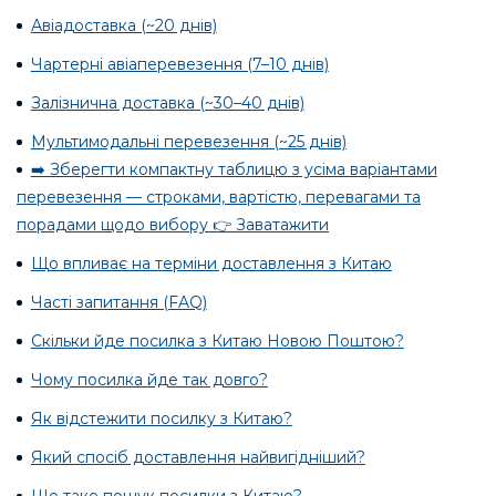
Авіадоставка (~20 днів)
Чартерні авіаперевезення (7–10 днів)
Залізнична доставка (~30–40 днів)
Мультимодальні перевезення (~25 днів)
➡️ Зберегти компактну таблицю з усіма варіантами
перевезення — строками, вартістю, перевагами та
порадами щодо вибору 👉 Заватажити
Що впливає на терміни доставлення з Китаю
Часті запитання (FAQ)
Скільки йде посилка з Китаю Новою Поштою?
Чому посилка йде так довго?
Як відстежити посилку з Китаю?
Який спосіб доставлення найвигідніший?