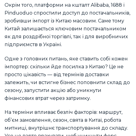
Окрім того, платформи на кшталт Alibaba, 1688 і
Pinduoduo спростили доступ до постачальників,
зробивши імпорт із Китаю масовим. Саме тому
Китай залишається ключовим постачальником
як для роздрібної торгівлі, так і для виробничих
підприємств в Україні.
Одне з головних питань, яке ставить собі кожен
імпортер:
скільки йде посилка з Китаю? Це не
просто цікавість — від термінів доставки
залежить, чи встигне бізнес поповнити склад до
сезону, запустити акцію або уникнути
фінансових втрат через затримку.
На терміни впливає безліч факторів: маршрут,
обʼєм замовлення, сезон, свята в Китаї, робота
митниці, внутрішнє транспортування до складу.
Усе це варто врахувати, щоб уникнути форс-