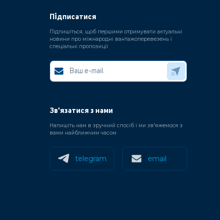
Підписатися
Підпишіться, щоб першими отримувати актуальні
новини про міжнародні вантажоперевезень і
спеціальні пропозиції
Зв'язатися з нами
Напишіть нам в зручний спосіб і ми зв'яжемося з
вами найближчим часом
telegram
email