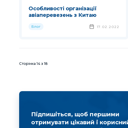
Особливості організації
авіаперевезень з Китаю
Блог
17.02.2022
Сторінка
14
з
18
Підпишіться, щоб першими
отримувати цікавий і корисни