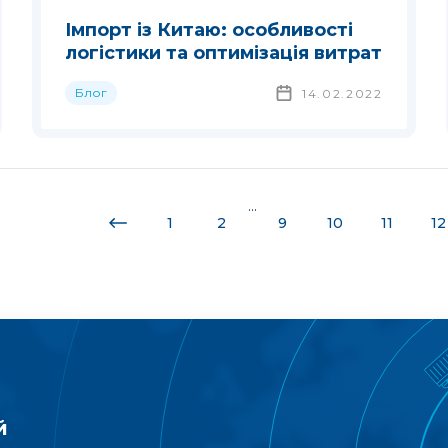
Імпорт із Китаю: особливості
логістики та оптимізація витрат
Блог
14.02.2022
...
1
2
9
10
11
12
й