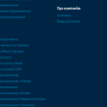
еревезення
Про компанію
альне перевезення
Контакти
авіаперевезення
Види доставок
а доставка
 Amazon в Україну
 eBay в Україну
послуги
послуги у Китаї
на умовах DDP
ція вантажів
ія вантажів з Китаю
тачальника
тачальника з Китаю
ачальника з Південної Кореї
тачальника з Гонконгу