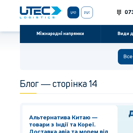
07
укр
рус
Міжнародні напрямки
Види д
Все
Блог ― сторінка 14
Альтернатива Китаю —
товари з Індії та Кореї.
Доставка авіа та морем від