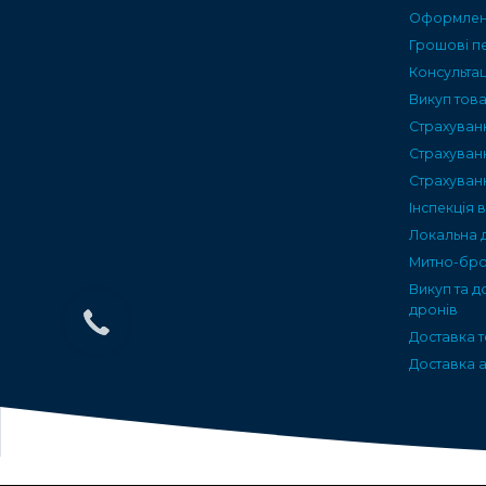
Оформленн
Грошові п
Консультац
Викуп тов
Страхуван
Страхуван
Страхуван
Інспекція 
Локальна 
Митно-бро
Викуп та д
дронів
Доставка т
Доставка а