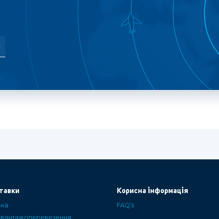
тавки
Корисна інформація
вка
FAQ’s
і вантажоперевезення