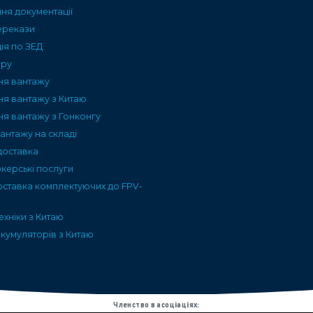
я документації
ерекази
ія по ЗЕД
ару
ня вантажу
ня вантажу з Китаю
ня вантажу з Гонконгу
вантажу на складі
доставка
керські послуги
оставка комплектуючих до FPV-
ехніки з Китаю
кумуляторів з Китаю
Членство в асоціаціях: