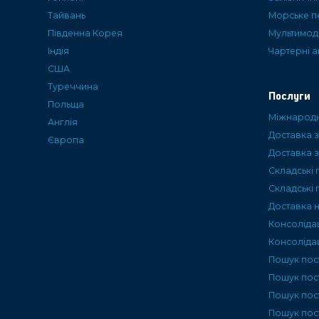
Тайвань
Морське п
Пiвденна Корея
Мультимод
Iндiя
Чартерні 
США
Туреччина
Послуги
Польща
Міжнародн
Англія
Доставка з
Європа
Доставка з
Складські 
Складські 
Доставка 
Консоліда
Консолідац
Пошук пос
Пошук пос
Пошук пост
Пошук пос