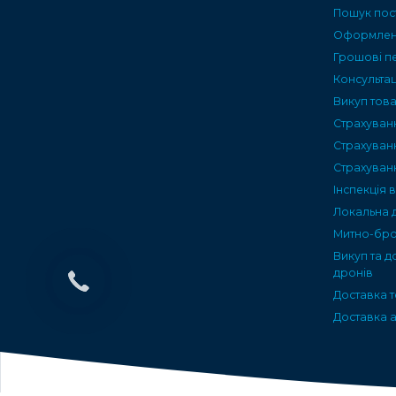
Пошук пос
Оформленн
Грошові п
Консультац
Викуп тов
Страхуван
Страхуван
Страхуван
Інспекція 
Локальна 
Митно-бро
Викуп та д
дронів
Доставка т
Доставка а