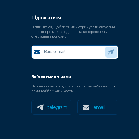
Підписатися
Підпишіться, щоб першими отримувати актуальні
новини про міжнародні вантажоперевезень і
спеціальні пропозиції
Зв'язатися з нами
Напишіть нам в зручний спосіб і ми зв'яжемося з
вами найближчим часом
telegram
email