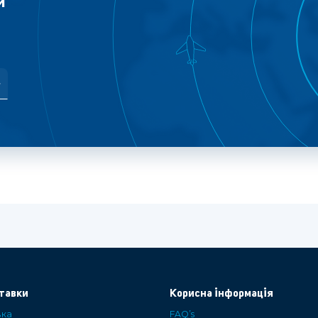
й
тавки
Корисна інформація
вка
FAQ’s