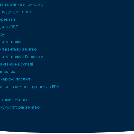
тачальника з Гонконгу
я документації
ерекази
ія по ЗЕД
ару
ня вантажу
ня вантажу з Китаю
ня вантажу з Гонконгу
вантажу на складі
доставка
керські послуги
оставка комплектуючих до FPV-
ехніки з Китаю
кумуляторів з Китаю