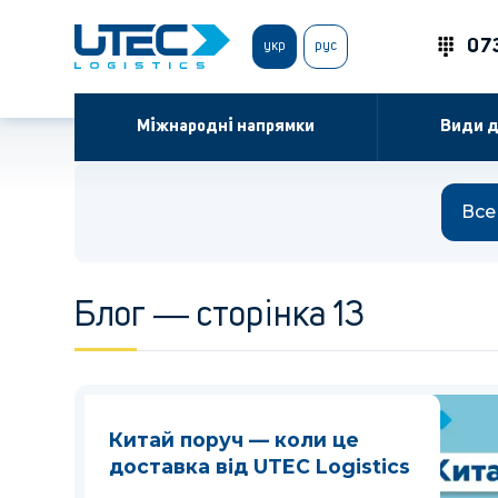
07
укр
рус
Міжнародні напрямки
Види д
Все
Блог ― сторінка 13
Китай поруч — коли це
доставка від UTEC Logistics