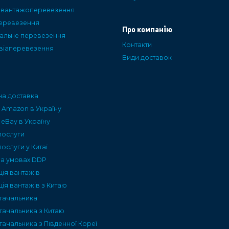
і вантажоперевезення
еревезення
Про компанію
альне перевезення
Контакти
авіаперевезення
Види доставок
а доставка
 Amazon в Україну
 eBay в Україну
послуги
послуги у Китаї
на умовах DDP
ція вантажів
ія вантажів з Китаю
тачальника
тачальника з Китаю
ачальника з Південної Кореї