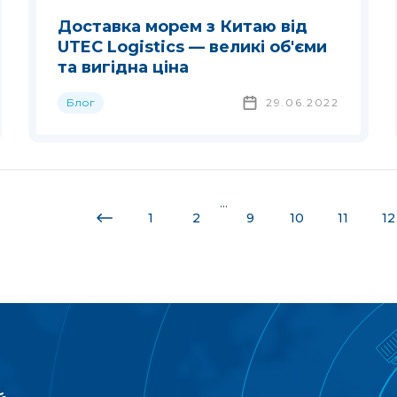
Доставка морем з Китаю від
UTEC Logistics — великі об'єми
та вигідна ціна
Блог
29.06.2022
...
1
2
9
10
11
12