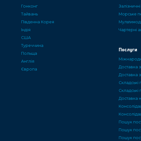
Гонконг
Залізничн
Тайвань
Морське п
Пiвденна Корея
Мультимод
Iндiя
Чартерні 
США
Туреччина
Послуги
Польща
Міжнародн
Англія
Доставка з
Європа
Доставка з
Складські 
Складські 
Доставка 
Консоліда
Консолідац
Пошук пос
Пошук пос
Пошук пост