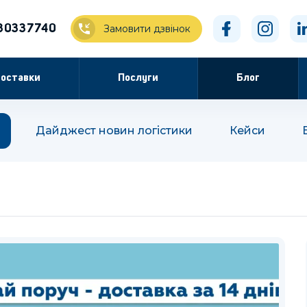
30337740
Замовити дзвінок
оставки
Послуги
Блог
Дайджест новин логістики
Кейси