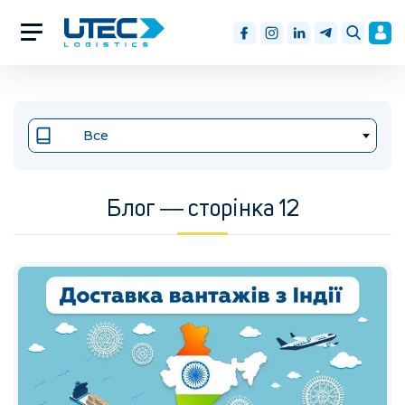
Все
Блог ― сторінка 12