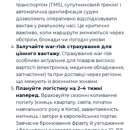
транспортом (TMS), супутниковий трекінг і
автоматична ідентифікація суден
дозволяють оперативно відслідковувати
вантаж у реальному часі. Це критично
важливо, коли маршрути змінюються через
обстріли, блокади чи погодні умови.
Залучайте war-risk страхування для
цінного вантажу.
Страхування war-risk
особливо актуальне для товарів високої
вартості (електроніка, медичне обладнання,
запчастини) та при доставці через регіони,
що межують із воєнними зонами.
Плануйте логістику на 2–4 тижні
наперед.
Враховуйте сезонні коливання
попиту (кінець кварталу, свята, початок
навчального року в Китаї), завантаженість
митниць і затори в європейських портах.
Завчасне бронювання фрахту й узгодження