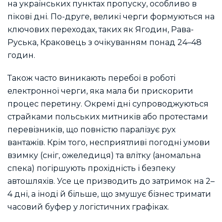
на українських пунктах пропуску, особливо в
пікові дні. По-друге, великі черги формуються на
ключових переходах, таких як Ягодин, Рава-
Руська, Краковець з очікуванням понад 24–48
годин.
Також часто виникають перебої в роботі
електронної черги, яка мала би прискорити
процес перетину. Окремі дні супроводжуються
страйками польських митників або протестами
перевізників, що повністю паралізує рух
вантажів. Крім того, несприятливі погодні умови
взимку (сніг, ожеледиця) та влітку (аномальна
спека) погіршують прохідність і безпеку
автошляхів. Усе це призводить до затримок на 2–
4 дні, а іноді й більше, що змушує бізнес тримати
часовий буфер у логістичних графіках.