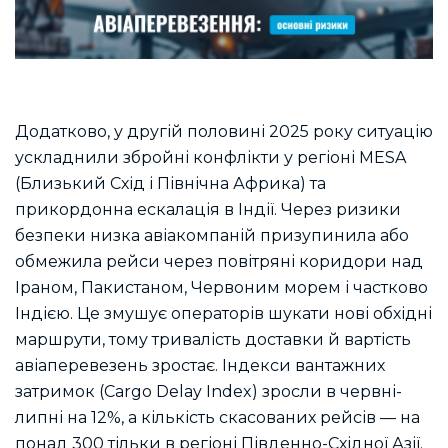
Додатково, у другій половині 2025 року ситуацію
ускладнили збройні конфлікти у регіоні MESA
(Близький Схід і Північна Африка) та
прикордонна ескалація в Індії. Через ризики
безпеки низка авіакомпаній призупинила або
обмежила рейси через повітряні коридори над
Іраном, Пакистаном, Червоним морем і частково
Індією. Це змушує операторів шукати нові обхідні
маршрути, тому тривалість доставки й вартість
авіаперевезень зростає. Індекси вантажних
затримок (Cargo Delay Index) зросли в червні-
липні на 12%, а кількість скасованих рейсів — на
понад 300 тільки в регіоні Південно-Східної Азії.