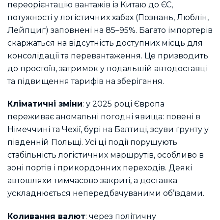
переорієнтацію вантажів із Китаю до ЄС,
потужності у логістичних хабах (Познань, Люблін,
Лейпциг) заповнені на 85–95%. Багато імпортерів
скаржаться на відсутність доступних місць для
консолідації та перевантаження. Це призводить
до простоїв, затримок у подальшій автодоставці
та підвищення тарифів на зберігання.
Кліматичні зміни
: у 2025 році Європа
переживає аномальні погодні явища: повені в
Німеччині та Чехії, бурі на Балтиці, зсуви ґрунту у
південній Польщі. Усі ці події порушують
стабільність логістичних маршрутів, особливо в
зоні портів і прикордонних переходів. Деякі
автошляхи тимчасово закриті, а доставка
ускладнюється непередбачуваними об’їздами.
Коливання валют
: через політичну