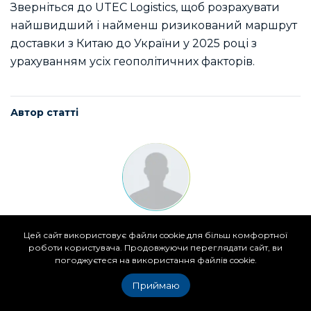
Зверніться до UTEC Logistics
, щоб розрахувати
найшвидший і найменш ризикований маршрут
доставки з Китаю до України у 2025 році з
урахуванням усіх геополітичних факторів.
Автор статті
Білик-Берегова Людмила
Цей сайт використовує файли cookie для більш комфортної
роботи користувача. Продовжуючи переглядати сайт, ви
Chief Marketing Officer
погоджуєтеся на використання файлів cookie.
Приймаю