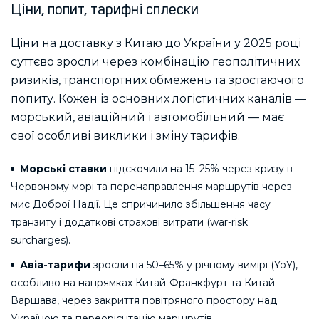
Ціни, попит, тарифні сплески
Ціни на доставку з Китаю до України у 2025 році
суттєво зросли через комбінацію геополітичних
ризиків, транспортних обмежень та зростаючого
попиту. Кожен із основних логістичних каналів —
морський, авіаційний і автомобільний — має
свої особливі виклики і зміну тарифів.
Морські ставки
підскочили на 15–25% через кризу в
Червоному морі та перенаправлення маршрутів через
мис Доброї Надії. Це спричинило збільшення часу
транзиту і додаткові страхові витрати (war-risk
surcharges).
Авіа-тарифи
зросли на 50–65% у річному вимірі (YoY),
особливо на напрямках Китай-Франкфурт та Китай-
Варшава, через закриття повітряного простору над
Україною та переорієнтацію маршрутів.