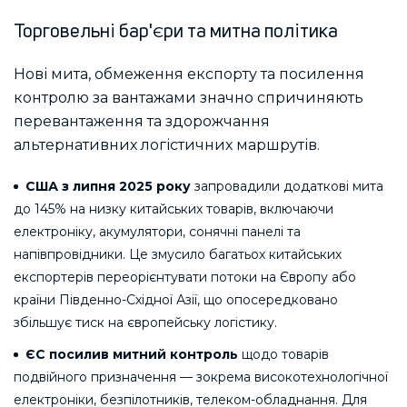
Торговельні бар'єри та митна політика
Нові мита, обмеження експорту та посилення
контролю за вантажами значно спричиняють
перевантаження та здорожчання
альтернативних логістичних маршрутів.
США з липня 2025 року
запровадили додаткові мита
до 145% на низку китайських товарів, включаючи
електроніку, акумулятори, сонячні панелі та
напівпровідники. Це змусило багатьох китайських
експортерів переорієнтувати потоки на Європу або
країни Південно-Східної Азії, що опосередковано
збільшує тиск на європейську логістику.
ЄС посилив митний контроль
щодо товарів
подвійного призначення — зокрема високотехнологічної
електроніки, безпілотників, телеком-обладнання. Для