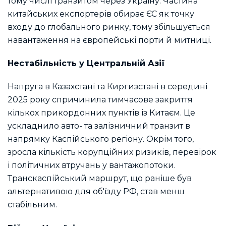
тому числі транзитом через Україну. Частина
китайських експортерів обирає ЄС як точку
входу до глобального ринку, тому збільшується
навантаження на європейські порти й митниці.
Нестабільність у Центральній Азії
Напруга в Казахстані та Киргизстані в середині
2025 року спричинила тимчасове закриття
кількох прикордонних пунктів із Китаєм. Це
ускладнило авто- та залізничний транзит в
напрямку Каспійського регіону. Окрім того,
зросла кількість корупційних ризиків, перевірок
і політичних втручань у вантажопотоки.
Транскаспійський маршрут, що раніше був
альтернативою для об'їзду РФ, став менш
стабільним.