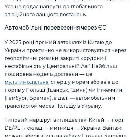
Усе це додає напруги до глобального
авіаційного ланцюга постачань.
Автомобільні перевезення через ЄС
У 2025 році прямий автошлях із Китаю до
України практично не використовується через
геополітичні ризики, закриті кордони і
нестабільність у Центральній Азії. Найбільш
поширена модель доставки — це
мультимодальна
: спершу морем або авіа до
портів у Польщі (Гданськ, Гдиня) чи Німеччині
(Гамбург, Бремен), а далі — автомобільним
транспортом через Польщу в Україну.
Типовий маршрут виглядає так: Китай → порт
DE/PL → склад → митниця → Україна. Вантажі
можуть зберігатись на хабах у Познані, Катовіце,