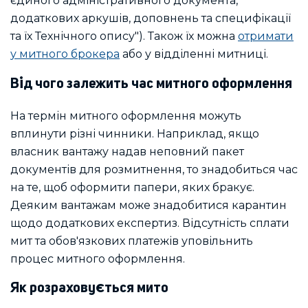
єдиного адміністративного документа,
додаткових аркушів, доповнень та специфікації
та їх Технічного опису"). Також їх можна
отримати
у митного брокера
або у відділенні митниці.
Від чого залежить час митного оформлення
На термін митного оформлення можуть
вплинути різні чинники. Наприклад, якщо
власник вантажу надав неповний пакет
документів для розмитнення, то знадобиться час
на те, щоб оформити папери, яких бракує.
Деяким вантажам може знадобитися карантин
щодо додаткових експертиз. Відсутність сплати
мит та обов'язкових платежів уповільнить
процес митного оформлення.
Як розраховується мито