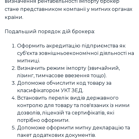
визначення рентабельності імпорту брокер
стане представником компанії у митних органах
країни.
Подальший порядок дій брокера:
Оформить акредитацію підприємства як
суб'єкта зовнішньоекономічної діяльності на
митниці.
Визначить режим імпорту (звичайний,
лізинг, тимчасове ввезення тощо).
Допоможе обчислити код товару за
класифікатором УКТ ЗЕД.
Встановить перелік видів державного
контролю для товару та пов'язаних із ними
дозволів, ліцензій та сертифікатів, які
потрібно оформити.
Допоможе оформити митну декларацію та
пакет додаткових документів.