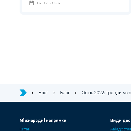
16.02.2026
Блог
Блог
Осінь 2022: тренди мі
Міжнародні напрямки
Види дос
Китай
Авіадоста