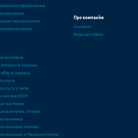
і вантажоперевезення
еревезення
Про компанію
альне перевезення
Контакти
авіаперевезення
Види доставок
а доставка
 Amazon в Україну
 eBay в Україну
послуги
послуги у Китаї
на умовах DDP
ція вантажів
ія вантажів з Китаю
тачальника
тачальника з Китаю
ачальника з Південної Кореї