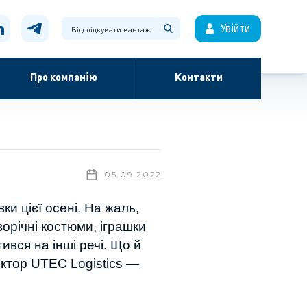
Увійти
Про компанію
Контакти
05.09.2022
ки цієї осені. На жаль,
ворічні костюми, іграшки
тився на інші речі. Що й
ектор UTEC Logistics —