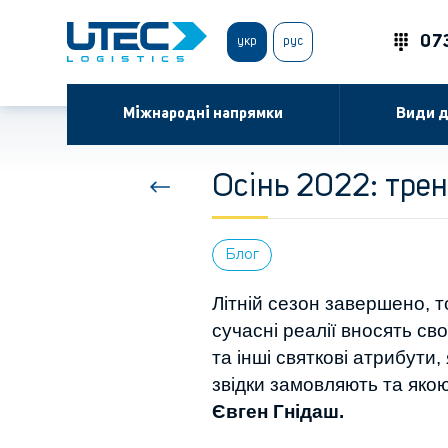
07
укр
рус
Міжнародні напрямки
Види д
Осінь 2022: тре
Блог
Літній сезон завершено, т
сучасні реалії вносять св
та інші святкові атрибути,
звідки замовляють та яко
Євген Гнідаш.