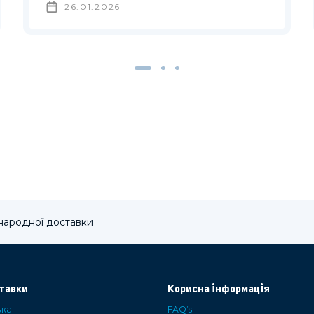
26.01.2026
жнародної доставки
тавки
Корисна інформація
вка
FAQ’s