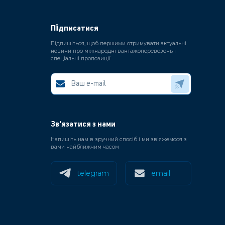
Підписатися
Підпишіться, щоб першими отримувати актуальні
новини про міжнародні вантажоперевезень і
спеціальні пропозиції
Зв'язатися з нами
Напишіть нам в зручний спосіб і ми зв'яжемося з
вами найближчим часом
telegram
email