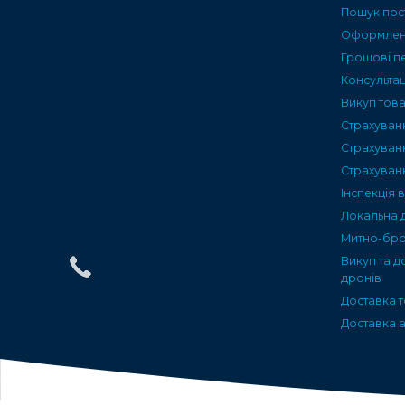
Пошук пос
Оформленн
Грошові п
Консультац
Викуп тов
Страхуван
Страхуван
Страхуван
Інспекція 
Локальна 
Митно-бро
Викуп та д
дронів
Доставка т
Доставка а