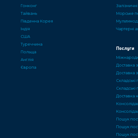
Гонконг
Залізничн
Тайвань
Морське п
Пiвденна Корея
Мультимод
Iндiя
Чартерні 
США
Туреччина
Послуги
Польща
Міжнародн
Англія
Доставка з
Європа
Доставка з
Складські 
Складські 
Доставка 
Консоліда
Консолідац
Пошук пос
Пошук пос
Пошук пост