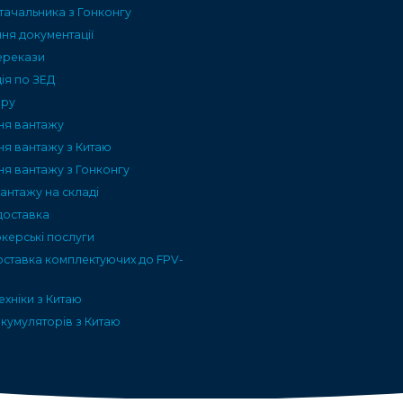
тачальника з Гонконгу
я документації
ерекази
ія по ЗЕД
ару
ня вантажу
ня вантажу з Китаю
ня вантажу з Гонконгу
вантажу на складі
доставка
керські послуги
оставка комплектуючих до FPV-
ехніки з Китаю
кумуляторів з Китаю