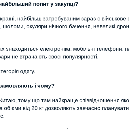
найбільший попит у закупці?
Україні, найбільш затребуваним зараз є військове
 шоломи, окуляри нічного бачення, невеликі дрони
ах знаходиться електроніка: мобільні телефони, 
вари не втрачають своєї популярності.
тегорія одягу.
 замовляють і чому?
итаю, тому що там найкраще співвідношення якост
а об'єми від 20 кг дозволяють завчасно плануват
ес.