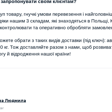
 запропонувати своїм клієнтам?
уп товару, гнучкі умови перевезення і найголовні
дяки нашим 3 складам, які знаходяться в Польщі, К
контролювати та оперативно обробляти замовлен
ете обрати з таких видів доставки (під ключ): аві
50 кг. Тож доставляйте разом з нами, щоб розвиват
гу й відродження нашої країни!
ова Людмила
cer