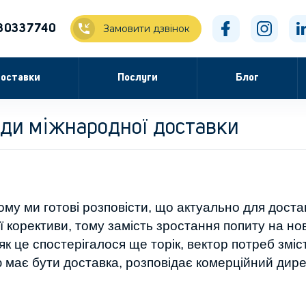
30337740
Замовити дзвінок
оставки
Послуги
Блог
нди міжнародної доставки
ому ми готові розповісти, що актуально для достав
ої корективи, тому замість зростання попиту на но
 як це спостерігалося ще торік, вектор потреб зміс
ю має бути доставка, розповідає комерційний дир