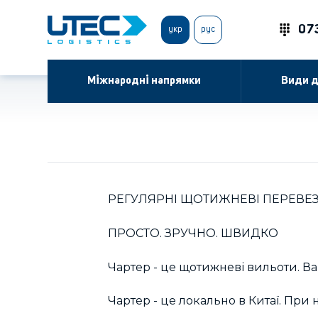
07
укр
рус
Міжнародні напрямки
Види д
РЕГУЛЯРНІ ЩОТИЖНЕВІ ПЕРЕВЕ
ПРОСТО. ЗРУЧНО. ШВИДКО
Чартер - це щотижневі вильоти. Ва
Чартер - це локально в Китаї. При