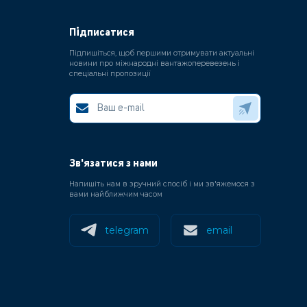
Підписатися
Підпишіться, щоб першими отримувати актуальні
новини про міжнародні вантажоперевезень і
спеціальні пропозиції
Зв'язатися з нами
Напишіть нам в зручний спосіб і ми зв'яжемося з
вами найближчим часом
telegram
email