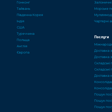
Гонконг
Залізничн
Тайвань
Морське п
Пiвденна Корея
Мультимод
Iндiя
Чартерні 
США
Туреччина
Послуги
Польща
Міжнародн
Англія
Доставка з
Європа
Доставка з
Складські 
Складські 
Доставка 
Консоліда
Консолідац
Пошук пос
Пошук пос
Пошук пост