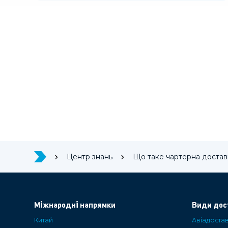
Центр знань
Що таке чартерна достав
Міжнародні напрямки
Види дос
Китай
Авіадоста