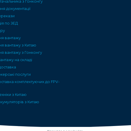
тачальника з Гонконгу
я документації
ерекази
ія по ЗЕД
ару
ня вантажу
ня вантажу з Китаю
ня вантажу з Гонконгу
вантажу на складі
доставка
керські послуги
оставка комплектуючих до FPV-
ехніки з Китаю
кумуляторів з Китаю