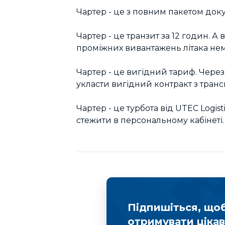
Чартер - це з повним пакетом доку
Чартер - це транзит за 12 годин. А 
проміжних вивантажень літака нем
Чартер - це вигідний тариф. Чере
укласти вигідний контракт з тра
Чартер - це турбота від UTEC Logis
стежити в персональному кабінеті.
Підпишіться, що
отримувати цікав