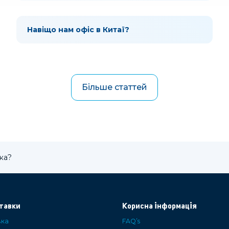
Навіщо нам офіс в Китаї?
Більше статтей
ка?
тавки
Корисна інформація
вка
FAQ’s