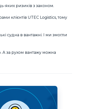
дь-яких ризиків з законом.
рами клієнтів UTEC Logistics, тому
і судна в вантажні. І ми змогли
р. А за рухом вантажу можна