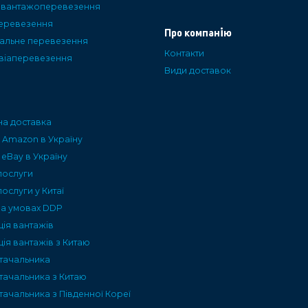
і вантажоперевезення
еревезення
Про компанію
альне перевезення
Контакти
авіаперевезення
Види доставок
а доставка
 Amazon в Україну
 eBay в Україну
послуги
послуги у Китаї
на умовах DDP
ція вантажів
ія вантажів з Китаю
тачальника
тачальника з Китаю
ачальника з Південної Кореї