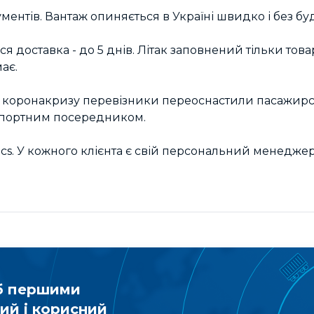
ментів. Вантаж опиняється в Україні швидко і без бу
вся доставка - до 5 днів. Літак заповнений тільки това
ає.
з коронакризу перевізники переоснастили пасажирськ
нспортним посередником.
tics. У кожного клієнта є свій персональний менедже
б першими
ий і корисний