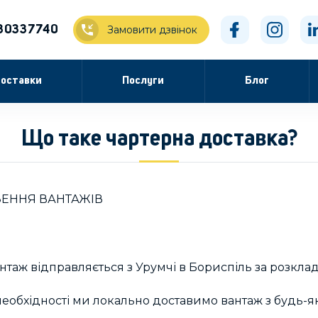
30337740
Замовити дзвінок
оставки
Послуги
Блог
Що таке чартерна доставка?
ЗЕННЯ ВАНТАЖІВ
нтаж відправляється з Урумчі в Бориспіль за розкла
 необхідності ми локально доставимо вантаж з будь-як