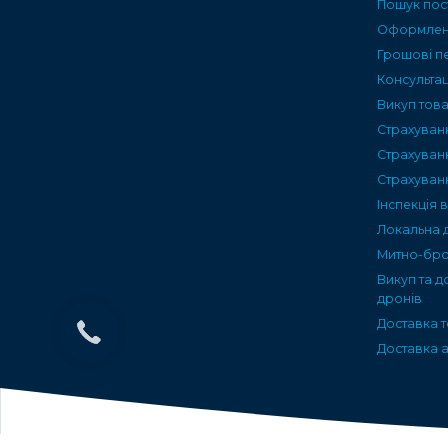
Пошук пос
Оформленн
Грошові п
Консультац
Викуп тов
Страхуван
Страхуван
Страхуван
Інспекція 
Локальна 
Митно-бро
Викуп та д
дронів
Доставка т
Доставка а