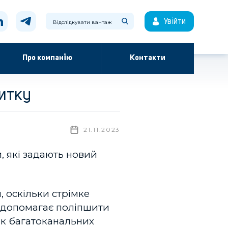
Увійти
Про компанію
Контакти
витку
21.11.2023
, які задають новий
, оскільки стрімке
я допомагає поліпшити
ок багатоканальних