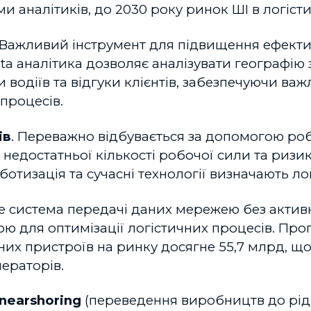
ми аналітиків, до 2030 року ринок ШІ в логіст
Важливий інструмент для підвищення ефекти
ata аналітика дозволяє аналізувати географі
водіїв та відгуки клієнтів, забезпечуючи ва
 процесів.
ів
. Переважно відбувається за допомогою роб
едостатньої кількості робочої сили та ризикі
оботизація та сучасні технології визначають л
Це система передачі даних мережею без актив
ю для оптимізації логістичних процесів. Про
них пристроїв на ринку досягне 55,7 млрд, що
ераторів.
 nearshoring
(переведення виробництв до рід