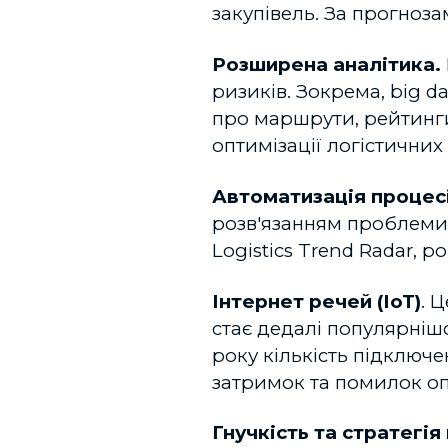
закупівель. За прогноза
Розширена аналітика.
ризиків. Зокрема, big d
про маршрути, рейтинги 
оптимізації логістичних
Автоматизація процес
розв'язанням проблеми н
Logistics Trend Radar, р
Інтернет речей (IoT)
. 
стає дедалі популярнішо
року кількість підключе
затримок та помилок оп
Гнучкість та стратегія