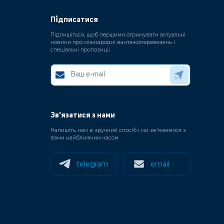
Підписатися
Підпишіться, щоб першими отримувати актуальні
новини про міжнародні вантажоперевезень і
спеціальні пропозиції
Зв'язатися з нами
Напишіть нам в зручний спосіб і ми зв'яжемося з
вами найближчим часом
telegram
email