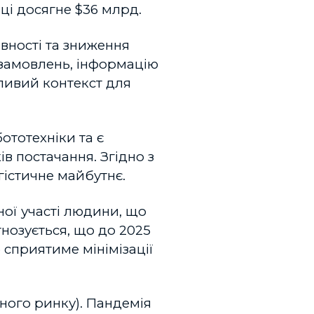
иці досягне $36 млрд.
вності та зниження
ю замовлень, інформацію
жливий контекст для
ототехніки та є
в постачання. Згідно з
огістичне майбутнє.
ної участі людини, що
гнозується, що до 2025
 сприятиме мінімізації
ного ринку). Пандемія