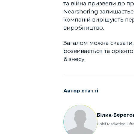
та війна призвели до пр
Nearshoring залишаєтьс
компаній вирішують пер
виробництво.
Загалом можна сказати, 
розвивається та орієнто
бізнесу.
Автор статті
Білик-Берег
Chief Marketing Offi