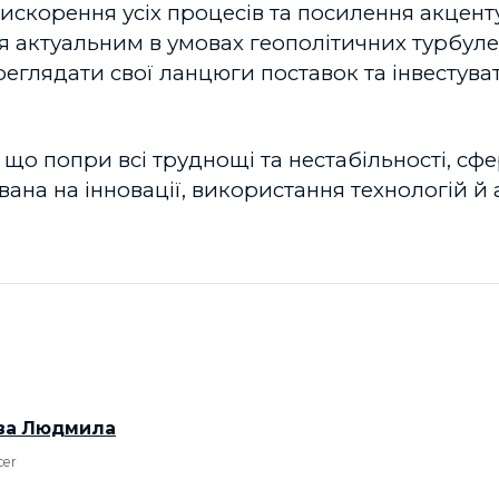
искорення усіх процесів та посилення акценту 
я актуальним в умовах геополітичних турбулен
еглядати свої ланцюги поставок та інвестуват
що попри всі труднощі та нестабільності, сфе
вана на інновації, використання технологій й а
ова Людмила
cer