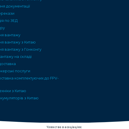
я документації
ерекази
ія по ЗЕД
ару
ня вантажу
ня вантажу з Китаю
ня вантажу з Гонконгу
вантажу на складі
доставка
керські послуги
оставка комплектуючих до FPV-
ехніки з Китаю
кумуляторів з Китаю
Членство в асоціаціях: