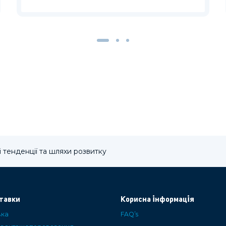
і тенденції та шляхи розвитку
тавки
Корисна інформація
вка
FAQ’s