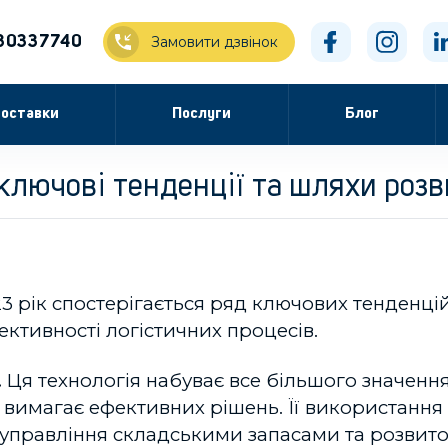
30337740
Замовити дзвінок
оставки
Послуги
Блог
ключові тенденції та шляхи роз
23 рік спостерігається ряд ключових тенденцій
фективності логістичних процесів.
.
Ця технологія набуває все більшого значення
вимагає ефективних рішень. Її використанн
 управління складськими запасами та розвит