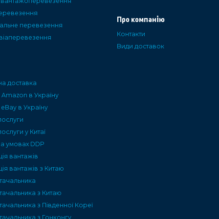
і вантажоперевезення
еревезення
Про компанію
альне перевезення
Контакти
авіаперевезення
Види доставок
а доставка
 Amazon в Україну
 eBay в Україну
послуги
послуги у Китаї
на умовах DDP
ція вантажів
ія вантажів з Китаю
тачальника
тачальника з Китаю
ачальника з Південної Кореї
тачальника з Гонконгу