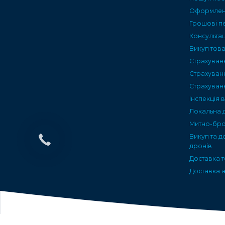
Оформленн
Грошові п
Консультац
Викуп тов
Страхуван
Страхуван
Страхуван
Інспекція 
Локальна 
Митно-бро
Викуп та д
дронів
Доставка т
Доставка а