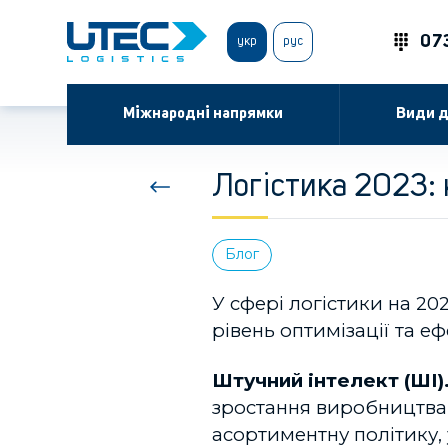
07
укр
рус
Міжнародні напрямки
Види д
Логістика 2023: 
Блог
У сфері логістики на 20
рівень оптимізації та е
Штучний інтелект (ШІ)
зростання виробництва 
асортиментну політику,