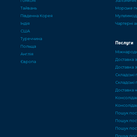
Гонконг
Залізничн
Тайвань
Морське п
Пiвденна Корея
Мультимод
Iндiя
Чартерні 
США
Туреччина
Послуги
Польща
Міжнародн
Англія
Доставка з
Європа
Доставка з
Складські 
Складські 
Доставка 
Консоліда
Консолідац
Пошук пос
Пошук пос
Пошук пост
Пошук пос