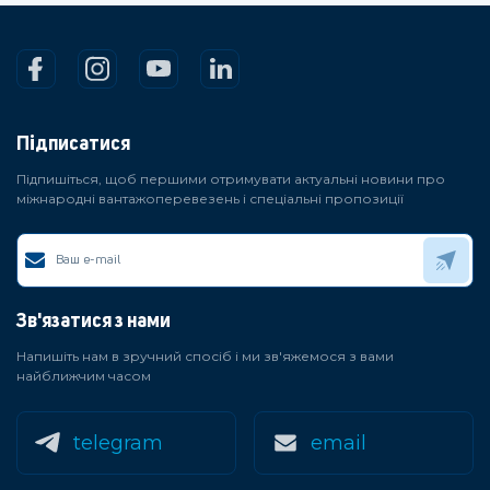
Підписатися
Підпишіться, щоб першими отримувати актуальні новини про
міжнародні вантажоперевезень і спеціальні пропозиції
Зв'язатися з нами
Напишіть нам в зручний спосіб і ми зв'яжемося з вами
найближчим часом
telegram
email