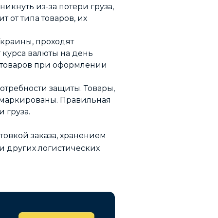
икнуть из-за потери груза,
 от типа товаров, их
краины, проходят
 курса валюты на день
 товаров при оформлении
отребности защиты. Товары,
омаркированы. Правильная
 груза.
товкой заказа, хранением
 и других логистических