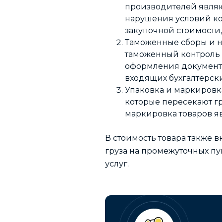
производителей являют
нарушения условий кон
закупочной стоимости,
Таможенные сборы и н
таможенный контроль и
оформления документо
входящих бухгалтерск
Упаковка и маркировка
которые пересекают г
маркировка товаров яв
В стоимость товара также 
груза на промежуточных пун
услуг.