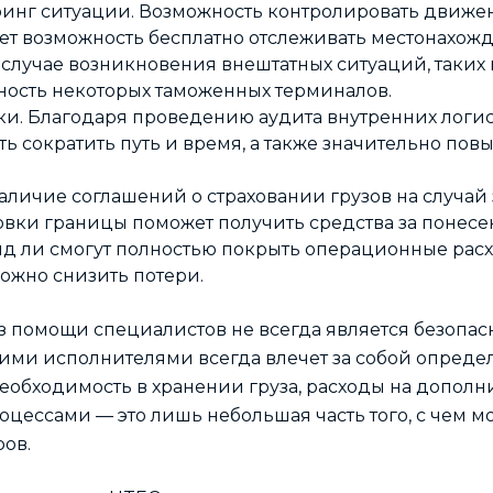
нг ситуации. Возможность контролировать движен
ет возможность бесплатно отслеживать местонахожд
 случае возникновения внештатных ситуаций, таких
ность некоторых таможенных терминалов.
и. Благодаря проведению аудита внутренних логи
ть сократить путь и время, а также значительно по
аличие соглашений о страховании грузов на случай 
вки границы поможет получить средства за понесен
д ли смогут полностью покрыть операционные расход
ожно снизить потери.
 помощи специалистов не всегда является безопасно
кими исполнителями всегда влечет за собой опреде
еобходимость в хранении груза, расходы на дополн
оцессами — это лишь небольшая часть того, с чем м
ров.