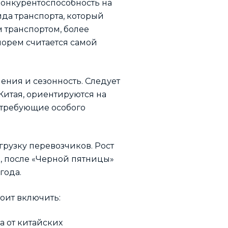
конкурентоспособность на
ида транспорта, который
 транспортом, более
морем считается самой
чения и сезонность. Следует
Китая, ориентируются на
, требующие особого
агрузку перевозчиков. Рост
, после «Черной пятницы»
года.
тоит включить:
а от китайских