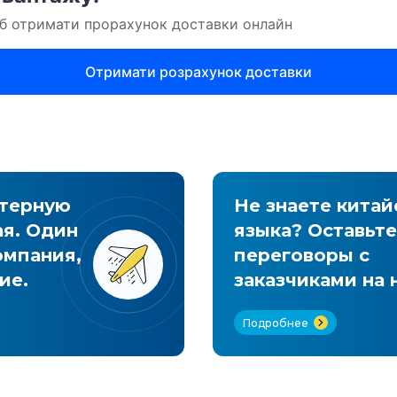
ртерную
Не знаете китай
ая. Один
языка? Оставьте
омпания,
переговоры с
ие.
заказчиками на 
Подробнее