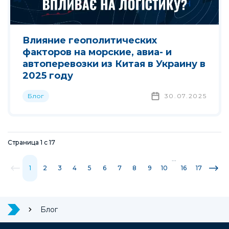
Влияние геополитических
факторов на морские, авиа- и
автоперевозки из Китая в Украину в
2025 году
Блог
30.07.2025
Страница
1
с
17
...
1
2
3
4
5
6
7
8
9
10
16
17
Блог