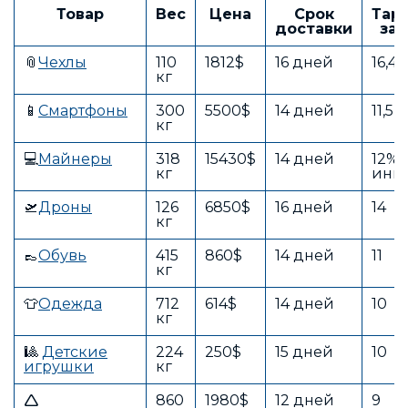
Товар
Вес
Цена
Срок
Тар
доставки
за 
📎
Чехлы
110
1812$
16 дней
16,4
кг
📱
Смартфоны
300
5500$
14 дней
11,5
кг
💻
Майнеры
318
15430$
14 дней
12% 
кг
инв
🛫
Дроны
126
6850$
16 дней
14
кг
👞
Обувь
415
860$
14 дней
11
кг
👕
Одежда
712
614$
14 дней
10
кг
🎱
Детские
224
250$
15 дней
10
игрушки
кг
🛆
860
1980$
12 дней
9