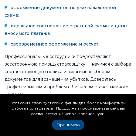
оформление документов по уже налаженной
схеме;
идеальное соотношение страховой суммы и цены
вносимого платежа;
своевременное оформление и расчет.
Профессиональные сотрудники предоставляют
всестороннюю помощь страховщику — начиная с выбора
соответствующего полиса и заканчивая сбором
документов для возмещения убытков. Доверьтесь
профессионалам и проблем с бизнесом станет намного
меньше!
Этот сайт использует cookie-файлы для более комфортной
работы пользователя. Продолжая просматривать сайт, вы
соглашаетесь на использование куки.
Услуги
Страхование груза из Китая
Принимаю