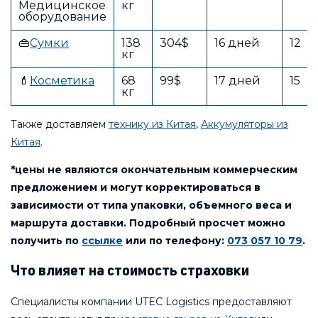
Медицинское
кг
оборудование
👜
Сумки
138
304$
16 дней
12
кг
💄
Косметика
68
99$
17 дней
15
кг
Также доставляем
технику из Китая
,
Аккумуляторы из
Китая
.
*цены не являются окончательным коммерческим
предложением и могут корректироваться в
зависимости от типа упаковки, объемного веса и
маршрута доставки. Подробный просчет можно
получить по
ссылке
или по телефону:
073 057 10 79
.
Что влияет на стоимость страховки
Специалисты компании UTEC Logistics предоставляют