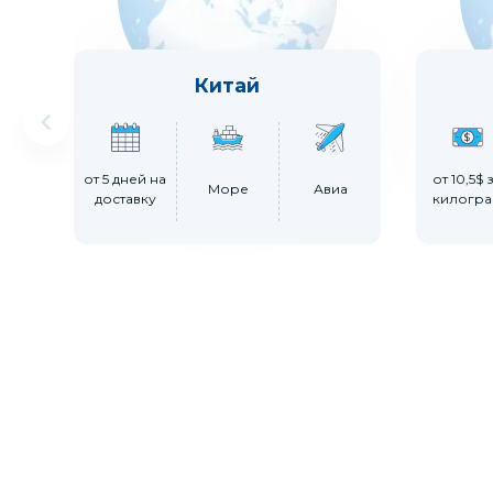
Китай
от 5 дней на
от 10,5$ 
Море
Авиа
доставку
килогр