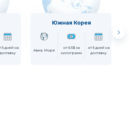
Южная Корея
т 5 дней на
от 6.5$ за
от 5 дней на
о
Авиа, Море
доставку
килограмм
доставку
ки