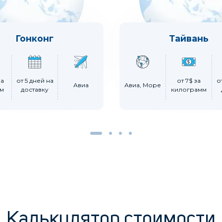
Гонконг
Тайвань
за
от 5 дней на
от 7$ за
о
Авиа
Авиа, Море
ам
доставку
килограмм
Калькулятор стоимости