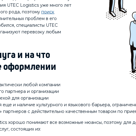
я UTEC Logistics уже много лет
ого рода, поэтому
поиск
лнительных проблем в его
обился, специалисты UTEC
рганизуют перевозку любым
уга и на что
е оформлении
рактически любой компании
о партнера и организации
мехой для организации
 еще и наличие культурного и языкового барьера, ограничен
х» партнеров с действительно качественным товаром по прие
ics хорошо понимают все возможные нюансы, поэтому для д
луг, состоящих из: