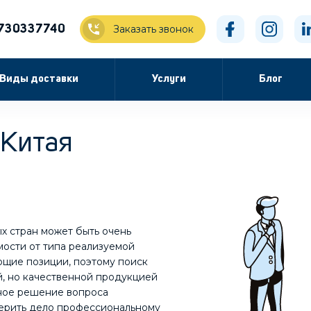
730337740
Заказать звонок
Виды доставки
Услуги
Блог
 Китая
х стран может быть очень
мости от типа реализуемой
ющие позиции, поэтому поиск
, но качественной продукцией
ьное решение вопроса
оверить дело профессиональному