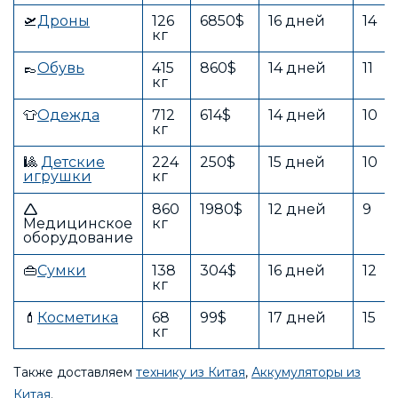
🛫
Дроны
126
6850$
16 дней
14
кг
👞
Обувь
415
860$
14 дней
11
кг
👕
Одежда
712
614$
14 дней
10
кг
🎱
Детские
224
250$
15 дней
10
игрушки
кг
🛆
860
1980$
12 дней
9
Медицинское
кг
оборудование
👜
Сумки
138
304$
16 дней
12
кг
💄
Косметика
68
99$
17 дней
15
кг
Также доставляем
технику из Китая
,
Аккумуляторы из
Китая
.