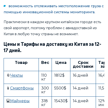
возможность отслеживать местоположение груза с
помощью инновационной системы мониторинга.
Практически в каждом крупном китайском городе есть
свой аэропорт, поэтому проблем с авиадоставкой из
Китая в любую точку страны не возникнет.
Цены и Тарифы на доставку из Китая за 12-
17 дней.
Товар
Вес
Цена
Срок
Тар
доставки
за 
📎
Чехлы
110
1812$
16 дней
16,4
кг
📱
Смартфоны
300
5500$
14 дней
11,5
кг
💻
Майнеры
318
15430$
14 дней
12% 
кг
инв