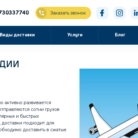
730337740
Заказать звонок
Виды доставки
Услуги
Блог
ндии
о активно развивается
отправляются сотни грузов
лярных и быстрых
д доставки подходит для
еобходимо доставить в сжатые