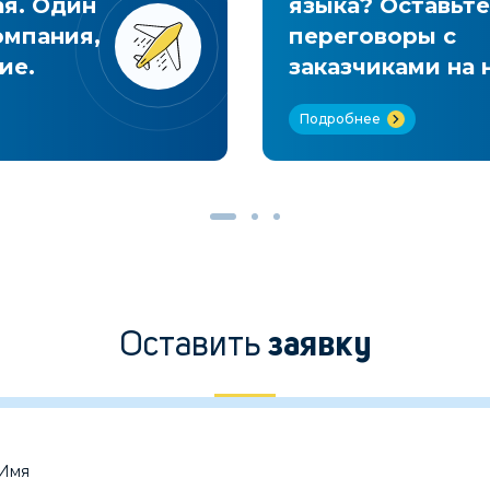
ая. Один
языка? Оставьте
омпания,
переговоры с
ие.
заказчиками на 
Подробнее
Оставить
заявку