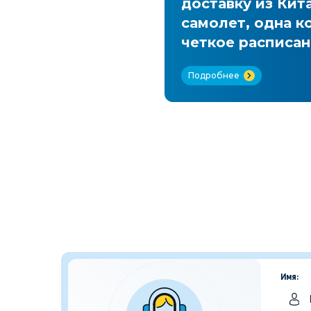
в и
доставку из Кит
краине!
самолет, одна к
четкое расписан
Подробнее
Имя: