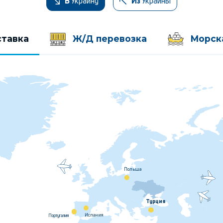
Украину
Украины
В
Из
ставка
Ж/Д перевозка
Морск
Польша
Турция
Испания
Португалия