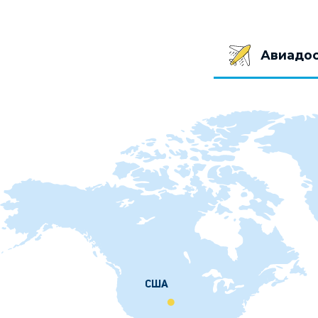
Авиадо
США