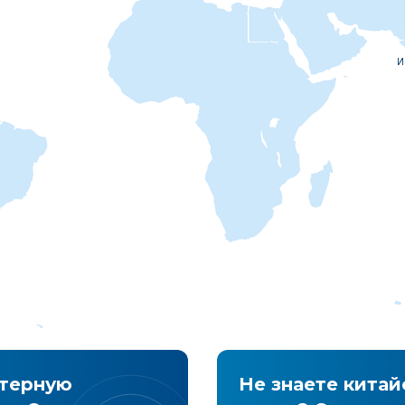
И
ртерную
Не знаете китай