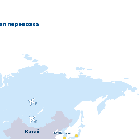
ая перевозка
Китай
Южная Корея