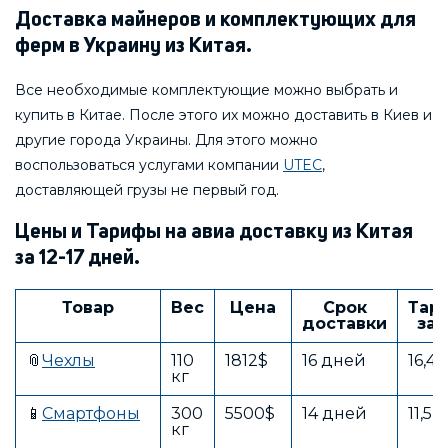
Доставка майнеров и комплектующих для
ферм в Украину из Китая.
Все необходимые комплектующие можно выбрать и
купить в Китае. После этого их можно доставить в Киев и
другие города Украины. Для этого можно
воспользоваться услугами компании
UTEC
,
доставляющей грузы не первый год.
Цены и Тарифы на авиа доставку из Китая
за 12-17 дней.
Товар
Вес
Цена
Срок
Тар
доставки
за 
📎
Чехлы
110
1812$
16 дней
16,4
кг
📱
Смартфоны
300
5500$
14 дней
11,5
кг