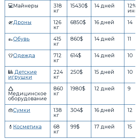
💻Майнеры
318
15430$
14 дней
12% 
кг
инв
🛫
Дроны
126
6850$
16 дней
14
кг
👞
Обувь
415
860$
14 дней
11
кг
👕
Одежда
712
614$
14 дней
10
кг
🎱
Детские
224
250$
15 дней
10
игрушки
кг
🛆
860
1980$
12 дней
9
Медицинское
кг
оборудование
👜
Сумки
138
304$
16 дней
12
кг
💄
Косметика
68
99$
17 дней
15
кг