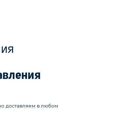
ния
авления
но доставляем в любом