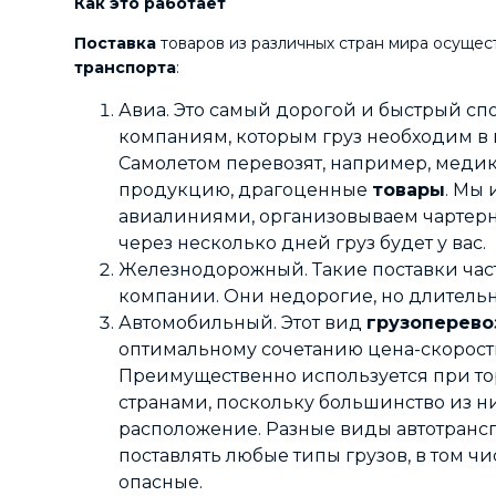
Как это работает
Поставка
товаров из различных стран мира осущес
транспорта
:
Авиа. Это самый дорогой и быстрый сп
компаниям, которым груз необходим в
Самолетом перевозят, например, меди
продукцию, драгоценные
товары
. Мы
авиалиниями, организовываем чартерн
через несколько дней груз будет у вас.
Железнодорожный. Такие поставки час
компании. Они недорогие, но длитель
Автомобильный. Этот вид
грузоперево
оптимальному сочетанию цена-скорост
Преимущественно используется при то
странами, поскольку большинство из н
расположение. Разные виды автотранс
поставлять любые типы грузов, в том ч
опасные.