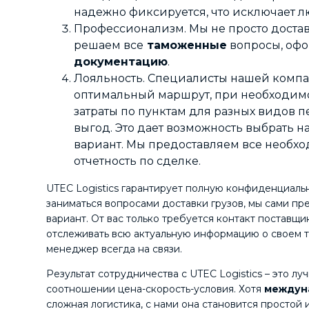
надежно фиксируется, что исключает 
Профессионализм. Мы не просто доставл
решаем все
таможенные
вопросы, оф
документацию
.
Лояльность. Специалисты нашей компа
оптимальный маршрут, при необходим
затраты по пунктам для разных видов п
выгод. Это дает возможность выбрать 
вариант. Мы предоставляем все необх
отчетность по сделке.
UTEC Logistics гарантирует полную конфиденциальн
заниматься вопросами доставки грузов, мы сами п
вариант. От вас только требуется контакт поставщ
отслеживать всю актуальную информацию о своем т
менеджер всегда на связи.
Результат сотрудничества с UTEC Logistics – это л
соотношении цена-скорость-условия. Хотя
м
еждун
сложная логистика, с нами она становится простой 