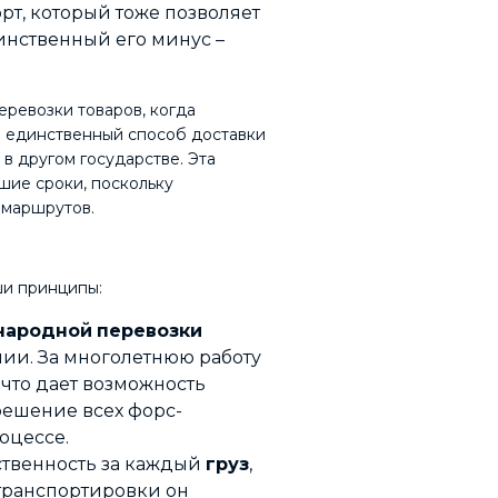
т, который тоже позволяет
инственный его минус –
ревозки товаров, когда
о единственный способ доставки
 в другом государстве. Эта
йшие сроки, поскольку
 маршрутов.
ши принципы:
народной
перевозки
ии. За многолетнюю работу
 что дает возможность
 решение всех форс-
оцессе.
ственность за каждый
груз
,
транспортировки он