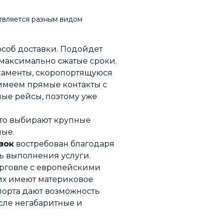
твляется разным видом
особ доставки. Подойдет
 максимально сжатые сроки.
каменты, скоропортящуюся
 имеем прямые контакты с
ые рейсы, поэтому уже
то выбирают крупные
ные.
зок
востребован благодаря
ь выполнения услуги.
рговле с европейскими
их имеют материковое
порта дают возможность
исле негабаритные и