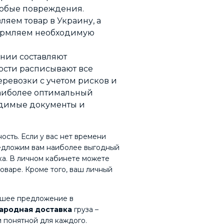
любые повреждения.
яем товар в Украину, а
ормляем необходимую
нии составляют
ости расписывают все
еревозки с учетом рисков и
наиболее оптимальный
одимые документы и
ость. Если у вас нет времени
редложим вам наиболее выгодный
ика. В личном кабинете можете
оваре. Кроме того, ваш личный
учшее предложение в
ародная доставка
груза –
и понятной для каждого.