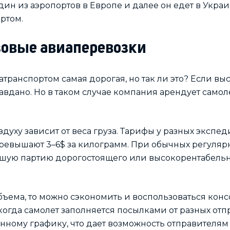
один из аэропортов в Европе и далее он едет в Укр
ртом.
зовые авиаперевозки
иатранспортом самая дорогая, но так ли это? Если в
правдано. Но в таком случае компания арендует само
духу зависит от веса груза. Тарифы у разных экспед
превышают 3–6$ за килограмм. При обычных регуляр
ьшую партию дорогостоящего или высокорентабельн
бъема, то можно сэкономить и воспользоваться ко
огда самолет заполняется посылками от разных отп
нному графику, что дает возможность отправителям 