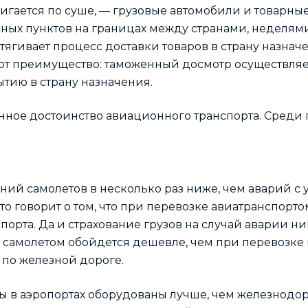
игается по суше, — грузовые автомобили и товарны
кных пунктов на границах между странами, неделям
атягивает процесс доставки товаров в страну назнач
ют преимущество: таможенный досмотр осуществляе
ытию в страну назначения.
нное достоинство авиационного транспорта. Среди 
ений самолетов в несколько раз ниже, чем аварий с
то говорит о том, что при перевозке авиатранспорто
орта. Да и страхование грузов на случай аварии ник
 самолетом обойдется дешевле, чем при перевозке
по железной дороге.
ды в аэропортах оборудованы лучше, чем железнод