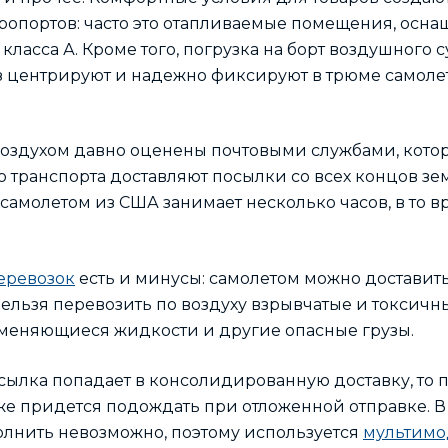
аэропортов: часто это отапливаемые помещения, ос
ласса А. Кроме того, погрузка на борт воздушного с
уз центрируют и надежно фиксируют в трюме самол
оздухом давно оценены почтовыми службами, кото
транспорта доставляют посылки со всех концов зе
самолетом из США занимает несколько часов, в то в
еревозок
есть и минусы: самолетом можно доставить
ельзя перевозить по воздуху взрывчатые и токсичны
аменяющиеся жидкости и другие опасные грузы.
ылка попадает в консолидированную доставку, то 
кже придется подождать при отложенной отправке. В
олнить невозможно, поэтому используется
мультимо