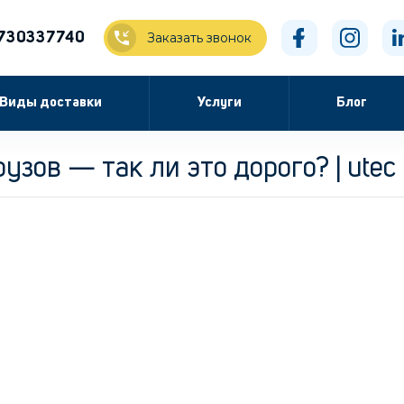
730337740
Заказать звонок
Виды доставки
Услуги
Блог
узов — так ли это дорого? | utec