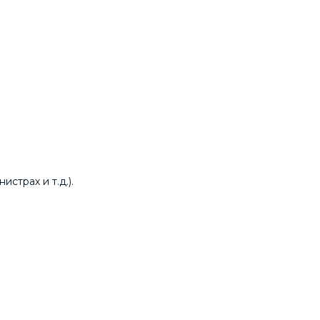
страх и т.д.).