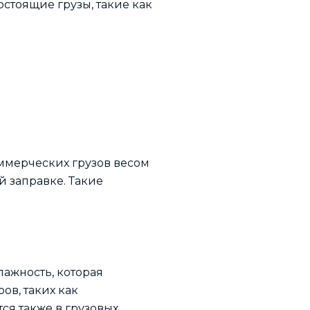
стоящие грузы, такие как
оммерческих грузов весом
й заправке. Такие
лажность, которая
ов, таких как
ся также в грузовых