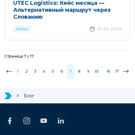
UTEC Logistics: Кейс месяца —
Альтернативный маршрут через
Словакию
Кейсы
21.02.2024
Страница
7
с
17
...
1
2
3
4
5
6
7
8
9
10
16
17
Блог