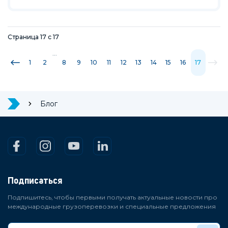
Страница
17
с
17
...
1
2
8
9
10
11
12
13
14
15
16
17
Блог
Подписаться
Подпишитесь, чтобы первыми получать актуальные новости про
международные грузоперевозки и специальные предложения