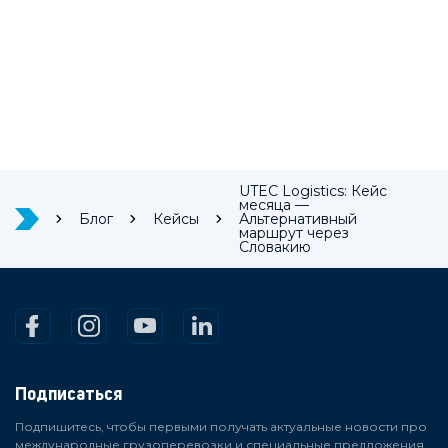
UTEC Logistics: Кейс
месяца —
Блог
Кейсы
Альтернативный
маршрут через
Словакию
Подписаться
Подпишитесь, чтобы первыми получать актуальные новости про
международные грузоперевозки и специальные предложения