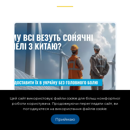
Цей сайт використовує файли cookie для більш комфортної
Імпорт сонячних панелей з
роботи користувача. Продовжуючи переглядати сайт, ви
Китаю у 2026 році:
погоджуєтеся на використання файлів cookie.
можливості, ризики та
Приймаю
стратегія