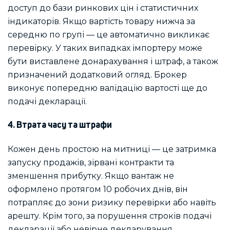
доступ до бази ринкових цін і статистичних
індикаторів. Якщо вартість товару нижча за
середню по групі — це автоматично викликає
перевірку. У таких випадках імпортеру може
бути виставлене донарахування і штраф, а також
призначений додатковий огляд. Брокер
виконує попередню валідацію вартості ще до
подачі декларації.
4. Втрата часу та штрафи
Кожен день простою на митниці — це затримка
запуску продажів, зірвані контракти та
зменшення прибутку. Якщо вантаж не
оформлено протягом 10 робочих днів, він
потрапляє до зони ризику перевірки або навіть
арешту. Крім того, за порушення строків подачі
декларації або невірне декларування