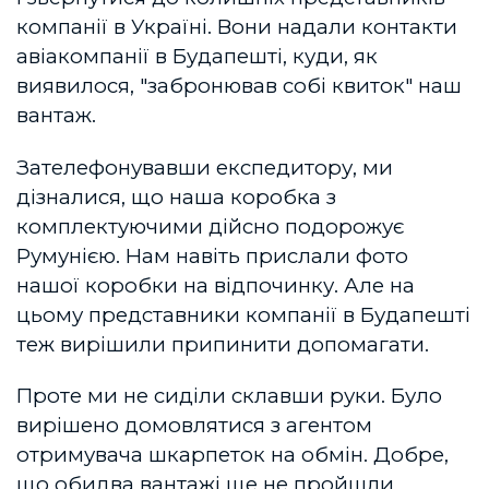
компанії в Україні. Вони надали контакти
авіакомпанії в Будапешті, куди, як
виявилося, "забронював собі квиток" наш
вантаж.
Зателефонувавши експедитору, ми
дізналися, що наша коробка з
комплектуючими дійсно подорожує
Румунією. Нам навіть прислали фото
нашої коробки на відпочинку. Але на
цьому представники компанії в Будапешті
теж вирішили припинити допомагати.
Проте ми не сиділи склавши руки. Було
вирішено домовлятися з агентом
отримувача шкарпеток на обмін. Добре,
що обидва вантажі ще не пройшли