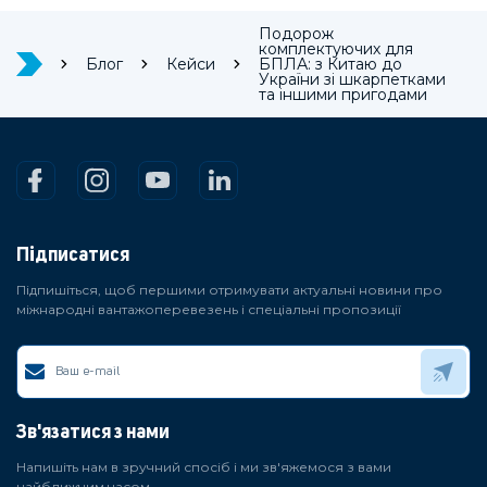
Подорож
комплектуючих для
Блог
Кейси
БПЛА: з Китаю до
України зі шкарпетками
та іншими пригодами
Підписатися
Підпишіться, щоб першими отримувати актуальні новини про
міжнародні вантажоперевезень і спеціальні пропозиції
Зв'язатися з нами
Напишіть нам в зручний спосіб і ми зв'яжемося з вами
найближчим часом