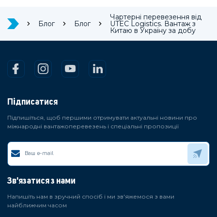
Чартерні перевезення від
Блог
Блог
UTEC Logistics. Вантаж з
Китаю в Україну за добу
Підписатися
Підпишіться, щоб першими отримувати актуальні новини про
міжнародні вантажоперевезень і спеціальні пропозиції
Зв'язатися з нами
Напишіть нам в зручний спосіб і ми зв'яжемося з вами
найближчим часом