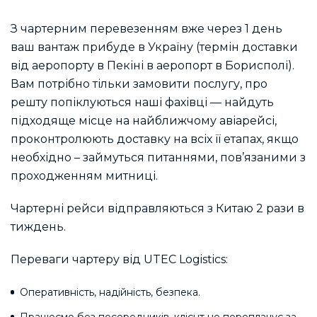
З чартерним перевезенням вже через 1 день
ваш вантаж прибуде в Україну (термін доставки
від аеропорту в Пекіні в аеропорт в Борисполі).
Вам потрібно тільки замовити послугу, про
решту попіклуються наші фахівці — найдуть
підходяще місце на найближчому авіарейсі,
проконтролюють доставку на всіх її етапах, якщо
необхідно – займуться питаннями, пов’язаними з
проходженням митниці.
Чартерні рейси відправляються з Китаю 2 рази в
тиждень.
Переваги чартеру від UTEC Logistics:
Оперативність, надійність, безпека.
Працюємо без посередників, клієнт не переплачує за